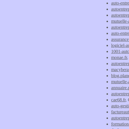
auto-entr
autoentre
autoentre
mutuelle-
autoentre
auto-entr
assurance
logiciel-a
1001-aut
monae.fr
autoentre
macyberau
blog.plan
mutuelle-
annuaire.
autoentre
cae68.fr
,
auto-gesti
factureau
autoentre
formation