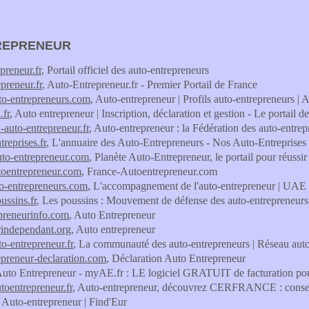
REPRENEUR
preneur.fr
, Portail officiel des auto-entrepreneurs
preneur.fr
, Auto-Entrepreneur.fr - Premier Portail de France
uto-entrepreneurs.com
, Auto-entrepreneur | Profils auto-entrepreneurs | 
.fr
, Auto entrepreneur | Inscription, déclaration et gestion - Le porta
-auto-entrepreneur.fr
, Auto-entrepreneur : la Fédération des auto-entre
reprises.fr
, L'annuaire des Auto-Entrepreneurs - Nos Auto-Entreprises
uto-entrepreneur.com
, Planète Auto-Entrepreneur, le portail pour réussi
toentrepreneur.com
, France-Autoentrepreneur.com
o-entrepreneurs.com
, L'accompagnement de l'auto-entrepreneur | UAE
ussins.fr
, Les poussins : Mouvement de défense des auto-entrepreneurs
preneurinfo.com
, Auto Entrepreneur
urindependant.org
, Auto entrepreneur
to-entrepreneur.fr
, La communauté des auto-entrepreneurs | Réseau auto
epreneur-declaration.com
, Déclaration Auto Entrepreneur
Auto Entrepreneur - myAE.fr : LE logiciel GRATUIT de facturation po
toentrepreneur.fr
, Auto-entrepreneur, découvrez CERFRANCE : conseil,
, Auto-entrepreneur | Find'Eur