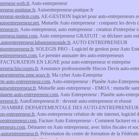
epreneur-web.fr
, Auto-entrepreneur
preneur-pratique.fr
, Autoentrepreneur-pratique.fr
preneur-gestion.com
, AE-GESTION logiciel pour auto-entrepreneurs avec
autoentrepreneur.net
, Mutuelle Auto entrepreneur : comparez les devis d
preneur.tv
, Auto-entrepreneur, auto entrepreneur : creation d'entreprise 
epreneur.istatut.com
, Auto entrepreneur GRATUIT : se déclarer auto e
.autoentrepreneur.labanquepostale.fr
, AUTO ENTREPRENEUR
utoentrepreneur.fr
, SOLEGIS PRO - Logiciel de gestion pour Auto Ent
oentrepreneurs.com
, Le premier annuaire des auto-entrepreneurs
, FACTURATION EN LIGNE pour auto-entrepreneur et entreprise
preneur.hiscoxpro.fr
, Assurance professionnelle Hiscox Devis auto-en
toentreprise.pme.gouv.fr
, Ma cyber Auto-Entreprise
ete-auto-entrepreneur.com
, Auto-entrepreneur : Planète Auto-Entrepreneu
autoentrepreneur.fr
, Mutuelle auto entrepreneur - EMOA : mutuelle santé
planete-auto-entrepreneur.com
, Auto Entrepreneur : Planète auto-entrep
preneur.fr
, AutoEntrepreneur.fr : devenir auto-entrepreneur et réussir
 CHAMBRE DEPARTEMENTALE DES AUTO-ENTREPRENEUR 
on-entrepreneur.fr
, Auto-entrepreneur création de site internet, logiciel 
toentrepreneur.com
, Facture Auto Entrepreneur - Comment facturer en a
preneurs.com
, Démarrer en Auto entrepreneur, avec Infos fiscales et so
-autoentrepreneur.fr
, Présentation du centre de formation de la Fédérati