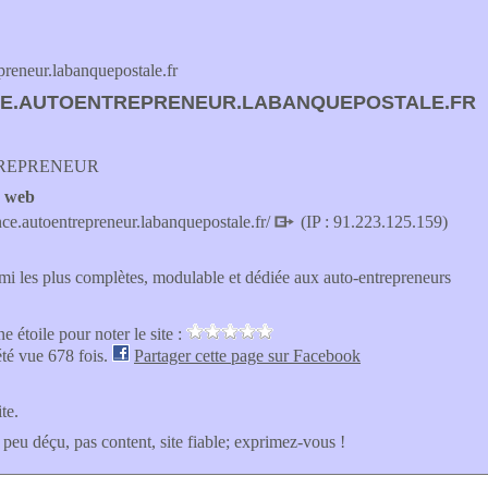
reneur.labanquepostale.fr
E.AUTOENTREPRENEUR.LABANQUEPOSTALE.FR
REPRENEUR
e web
ance.autoentrepreneur.labanquepostale.fr/
(IP : 91.223.125.159)
mi les plus complètes, modulable et dédiée aux auto-entrepreneurs
e étoile pour noter le site :
été vue 678 fois.
Partager cette page sur Facebook
ite.
 peu déçu, pas content, site fiable; exprimez-vous !