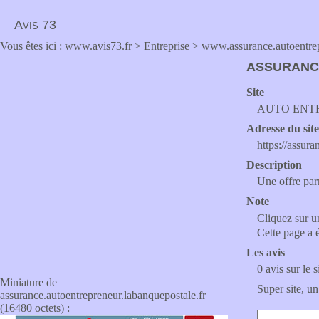
Avis 73
Vous êtes ici :
www.avis73.fr
>
Entreprise
> www.assurance.autoentrep
ASSURANC
Site
AUTO ENT
Adresse du sit
https://assur
Description
Une offre par
Note
Cliquez sur un
Cette page a 
Les avis
0 avis sur le s
Miniature de
Super site, un
assurance.autoentrepreneur.labanquepostale.fr
(16480 octets) :