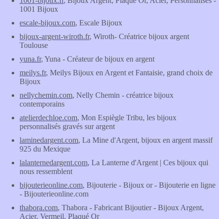
1001-bijoux.fr
, Bijoux Argent, Plaqué Or, Acier, Personnalisés -
1001 Bijoux
escale-bijoux.com
, Escale Bijoux
bijoux-argent-wiroth.fr
, Wiroth- Créatrice bijoux argent
Toulouse
yuna.fr
, Yuna - Créateur de bijoux en argent
meilys.fr
, Meilys Bijoux en Argent et Fantaisie, grand choix de
Bijoux
nellychemin.com
, Nelly Chemin - créatrice bijoux
contemporains
atelierdechloe.com
, Mon Espiègle Tribu, les bijoux
personnalisés gravés sur argent
laminedargent.com
, La Mine d'Argent, bijoux en argent massif
925 du Mexique
lalanternedargent.com
, La Lanterne d'Argent | Ces bijoux qui
nous ressemblent
bijouterieonline.com
, Bijouterie - Bijoux or - Bijouterie en ligne
- Bijouterieonline.com
thabora.com
, Thabora - Fabricant Bijoutier - Bijoux Argent,
Acier, Vermeil, Plaqué Or