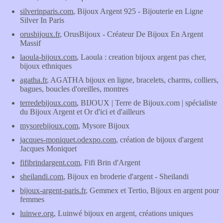
silverinparis.com
, Bijoux Argent 925 - Bijouterie en Ligne
Silver In Paris
orusbijoux.fr
, OrusBijoux - Créateur De Bijoux En Argent
Massif
laoula-bijoux.com
, Laoula : creation bijoux argent pas cher,
bijoux ethniques
agatha.fr
, AGATHA bijoux en ligne, bracelets, charms, colliers,
bagues, boucles d'oreilles, montres
terredebijoux.com
, BIJOUX | Terre de Bijoux.com | spécialiste
du Bijoux Argent et Or d'ici et d'ailleurs
mysorebijoux.com
, Mysore Bijoux
jacques-moniquet.odexpo.com
, création de bijoux d'argent
Jacques Moniquet
fifibrindargent.com
, Fifi Brin d'Argent
sheilandi.com
, Bijoux en broderie d'argent - Sheilandi
bijoux-argent-paris.fr
, Gemmex et Tertio, Bijoux en argent pour
femmes
luinwe.org
, Luinwé bijoux en argent, créations uniques