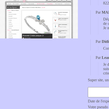
822
Par
MA
Déç
de 
Je 
Par
Did
Com
Par
Lea
Je 
suis
cri
Super site, un
Date de l'exp
Votre pseudo