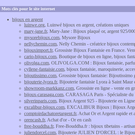
Mots clés pour le site internet
bijoux en argent
luinwe.org
, Luinwé bijoux en argent, créations uniques
mary-jane.fr
, Mary-Jane : Bijoux plaqué or, argent 925/000
mysorebijoux.com
, Mysore Bijoux
nellychemin.com
, Nelly Chemin - créatrice bijoux contem
bijouximport.fr
, Grossiste Bijoux Fantaisie en France. Ve
cario-bijoux.com
, Boutique de bijoux en ligne, bijoux fant
olivolga.com
, OLIVOLGA.COM : Bijoux fantaisie, parfums 
cyllene-fantaisie.com
, bijoux fantaisie, maroquinerie, acc
bijoutissimo.com
, Grossiste bijoux fantaisie: Bijoutissimo
bijouterie-lyora.fr
, Bijouterie fantaisie Lyora à Saint Maur
showroom-markkanz.com
, Grossiste en ligne - vente en 
bijoux-carasaga.com
, CARASAGA Paris - Spécialiste du b
silverinparis.com
, Bijoux Argent 925 - Bijouterie en Ligne 
excalibur-bijoux.com
, EXCALIBUR Bijoux | Bijoux Argent
comptoirdachatoretargent.fr
, Achat Or et Argent rapide et 
orencash.fr
, Achat d'or - Or en cash
free-bouddha.fr
, Free-Bouddha.fr : bijoux tibetains - artisa
juliendorcel.com
, Bijouterie JULIEN D'ORCEL : le Bijouti