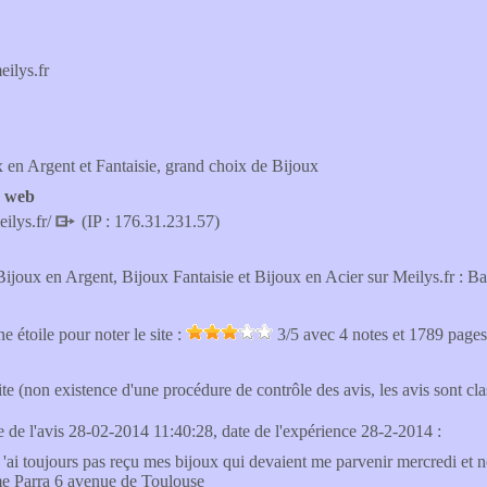
ilys.fr
 en Argent et Fantaisie, grand choix de Bijoux
e web
ilys.fr/
(IP : 176.31.231.57)
joux en Argent, Bijoux Fantaisie et Bijoux en Acier sur Meilys.fr : Bagu
e étoile pour noter le site :
3
/5 avec
4
notes et 1789 page
site (non existence d'une procédure de contrôle des avis, les avis sont c
te de l'avis 28-02-2014 11:40:28, date de l'expérience 28-2-2014 :
n 'ai toujours pas reçu mes bijoux qui devaient me parvenir mercredi et
 Parra 6 avenue de Toulouse