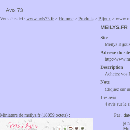
Avis 73
Vous êtes ici :
www.avis73.fr
>
Homme
>
Produits
>
Bijoux
> www.me
MEILYS.FR
Site
Meilys Bijoux
Adresse du sit
http://www.me
Description
Achetez vos Bi
Note
Cliquez sur un
Les avis
4 avis sur le 
Miniature de meilys.fr (18859 octets) :
Par
, da
je 
Mme