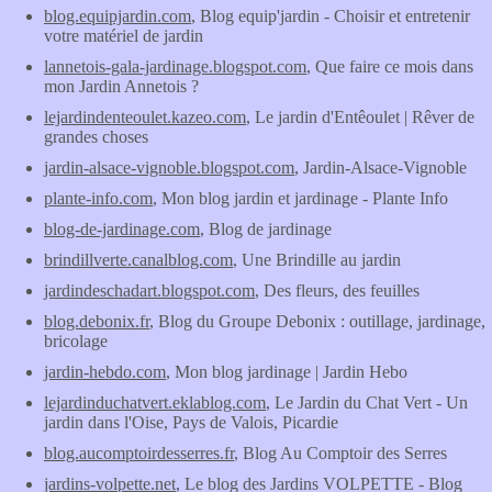
blog.equipjardin.com
, Blog equip'jardin - Choisir et entretenir
votre matériel de jardin
lannetois-gala-jardinage.blogspot.com
, Que faire ce mois dans
mon Jardin Annetois ?
lejardindenteoulet.kazeo.com
, Le jardin d'Entêoulet | Rêver de
grandes choses
jardin-alsace-vignoble.blogspot.com
, Jardin-Alsace-Vignoble
plante-info.com
, Mon blog jardin et jardinage - Plante Info
blog-de-jardinage.com
, Blog de jardinage
brindillverte.canalblog.com
, Une Brindille au jardin
jardindeschadart.blogspot.com
, Des fleurs, des feuilles
blog.debonix.fr
, Blog du Groupe Debonix : outillage, jardinage,
bricolage
jardin-hebdo.com
, Mon blog jardinage | Jardin Hebo
lejardinduchatvert.eklablog.com
, Le Jardin du Chat Vert - Un
jardin dans l'Oise, Pays de Valois, Picardie
blog.aucomptoirdesserres.fr
, Blog Au Comptoir des Serres
jardins-volpette.net
, Le blog des Jardins VOLPETTE - Blog