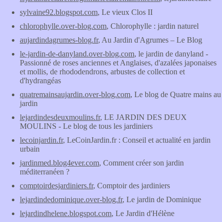
sylvaine92.blogspot.com
, Le vieux Clos II
chlorophylle.over-blog.com
, Chlorophylle : jardin naturel
aujardindagrumes-blog.fr
, Au Jardin d'Agrumes – Le Blog
le-jardin-de-danyland.over-blog.com
, le jardin de danyland -
Passionné de roses anciennes et Anglaises, d'azalées japonaises
et mollis, de rhododendrons, arbustes de collection et
d'hydrangéas
quatremainsaujardin.over-blog.com
, Le blog de Quatre mains au
jardin
lejardindesdeuxmoulins.fr
, LE JARDIN DES DEUX
MOULINS - Le blog de tous les jardiniers
lecoinjardin.fr
, LeCoinJardin.fr : Conseil et actualité en jardin
urbain
jardinmed.blog4ever.com
, Comment créer son jardin
méditerranéen ?
comptoirdesjardiniers.fr
, Comptoir des jardiniers
lejardindedominique.over-blog.fr
, Le jardin de Dominique
lejardindhelene.blogspot.com
, Le Jardin d'Hélène