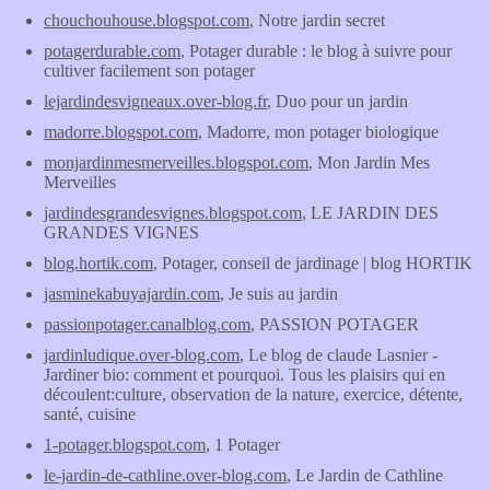
chouchouhouse.blogspot.com
, Notre jardin secret
potagerdurable.com
, Potager durable : le blog à suivre pour
cultiver facilement son potager
lejardindesvigneaux.over-blog.fr
, Duo pour un jardin
madorre.blogspot.com
, Madorre, mon potager biologique
monjardinmesmerveilles.blogspot.com
, Mon Jardin Mes
Merveilles
jardindesgrandesvignes.blogspot.com
, LE JARDIN DES
GRANDES VIGNES
blog.hortik.com
, Potager, conseil de jardinage | blog HORTIK
jasminekabuyajardin.com
, Je suis au jardin
passionpotager.canalblog.com
, PASSION POTAGER
jardinludique.over-blog.com
, Le blog de claude Lasnier -
Jardiner bio: comment et pourquoi. Tous les plaisirs qui en
découlent:culture, observation de la nature, exercice, détente,
santé, cuisine
1-potager.blogspot.com
, 1 Potager
le-jardin-de-cathline.over-blog.com
, Le Jardin de Cathline