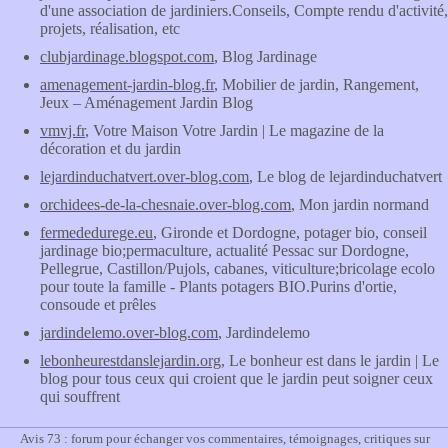
d'une association de jardiniers.Conseils, Compte rendu d'activité,
projets, réalisation, etc
clubjardinage.blogspot.com
, Blog Jardinage
amenagement-jardin-blog.fr
, Mobilier de jardin, Rangement,
Jeux – Aménagement Jardin Blog
vmvj.fr
, Votre Maison Votre Jardin | Le magazine de la
décoration et du jardin
lejardinduchatvert.over-blog.com
, Le blog de lejardinduchatvert
orchidees-de-la-chesnaie.over-blog.com
, Mon jardin normand
fermededurege.eu
, Gironde et Dordogne, potager bio, conseil
jardinage bio;permaculture, actualité Pessac sur Dordogne,
Pellegrue, Castillon/Pujols, cabanes, viticulture;bricolage ecolo
pour toute la famille - Plants potagers BIO.Purins d'ortie,
consoude et prêles
jardindelemo.over-blog.com
, Jardindelemo
lebonheurestdanslejardin.org
, Le bonheur est dans le jardin | Le
blog pour tous ceux qui croient que le jardin peut soigner ceux
qui souffrent
Avis 73 : forum pour échanger vos commentaires, témoignages, critiques sur