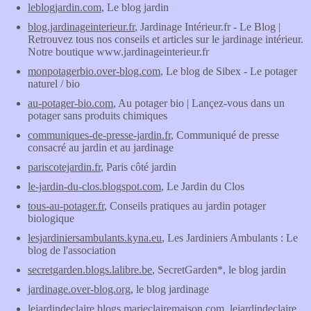
leblogjardin.com
, Le blog jardin
blog.jardinageinterieur.fr
, Jardinage Intérieur.fr - Le Blog |
Retrouvez tous nos conseils et articles sur le jardinage intérieur.
Notre boutique www.jardinageinterieur.fr
monpotagerbio.over-blog.com
, Le blog de Sibex - Le potager
naturel / bio
au-potager-bio.com
, Au potager bio | Lançez-vous dans un
potager sans produits chimiques
communiques-de-presse-jardin.fr
, Communiqué de presse
consacré au jardin et au jardinage
pariscotejardin.fr
, Paris côté jardin
le-jardin-du-clos.blogspot.com
, Le Jardin du Clos
tous-au-potager.fr
, Conseils pratiques au jardin potager
biologique
lesjardiniersambulants.kyna.eu
, Les Jardiniers Ambulants : Le
blog de l'association
secretgarden.blogs.lalibre.be
, SecretGarden*, le blog jardin
jardinage.over-blog.org
, le blog jardinage
lejardindeclaire.blogs.marieclairemaison.com
, lejardindeclaire