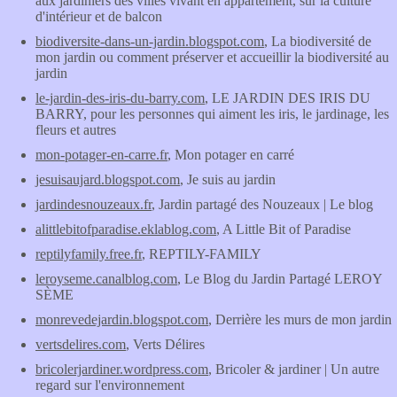
aux jardiniers des villes vivant en appartement, sur la culture
d'intérieur et de balcon
biodiversite-dans-un-jardin.blogspot.com
, La biodiversité de
mon jardin ou comment préserver et accueillir la biodiversité au
jardin
le-jardin-des-iris-du-barry.com
, LE JARDIN DES IRIS DU
BARRY, pour les personnes qui aiment les iris, le jardinage, les
fleurs et autres
mon-potager-en-carre.fr
, Mon potager en carré
jesuisaujard.blogspot.com
, Je suis au jardin
jardindesnouzeaux.fr
, Jardin partagé des Nouzeaux | Le blog
alittlebitofparadise.eklablog.com
, A Little Bit of Paradise
reptilyfamily.free.fr
, REPTILY-FAMILY
leroyseme.canalblog.com
, Le Blog du Jardin Partagé LEROY
SÈME
monrevedejardin.blogspot.com
, Derrière les murs de mon jardin
vertsdelires.com
, Verts Délires
bricolerjardiner.wordpress.com
, Bricoler & jardiner | Un autre
regard sur l'environnement