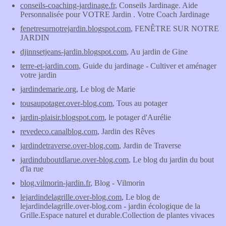
conseils-coaching-jardinage.fr
, Conseils Jardinage. Aide
Personnalisée pour VOTRE Jardin . Votre Coach Jardinage
fenetresurnotrejardin.blogspot.com
, FENÊTRE SUR NOTRE
JARDIN
djinnsetjeans-jardin.blogspot.com
, Au jardin de Gine
terre-et-jardin.com
, Guide du jardinage - Cultiver et aménager
votre jardin
jardindemarie.org
, Le blog de Marie
tousaupotager.over-blog.com
, Tous au potager
jardin-plaisir.blogspot.com
, le potager d'Aurélie
revedeco.canalblog.com
, Jardin des Rêves
jardindetraverse.over-blog.com
, Jardin de Traverse
jardinduboutdlarue.over-blog.com
, Le blog du jardin du bout
d'la rue
blog.vilmorin-jardin.fr
, Blog - Vilmorin
lejardindelagrille.over-blog.com
, Le blog de
lejardindelagrille.over-blog.com - jardin écologique de la
Grille.Espace naturel et durable.Collection de plantes vivaces