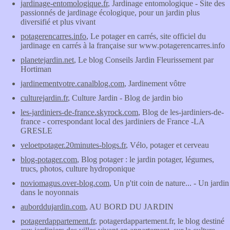
jardinage-entomologique.fr
, Jardinage entomologique - Site des
passionnés de jardinage écologique, pour un jardin plus
diversifié et plus vivant
potagerencarres.info
, Le potager en carrés, site officiel du
jardinage en carrés à la française sur www.potagerencarres.info
planetejardin.net
, Le blog Conseils Jardin Fleurissement par
Hortiman
jardinementvotre.canalblog.com
, Jardinement vôtre
culturejardin.fr
, Culture Jardin - Blog de jardin bio
les-jardiniers-de-france.skyrock.com
, Blog de les-jardiniers-de-
france - correspondant local des jardiniers de France -LA
GRESLE
veloetpotager.20minutes-blogs.fr
, Vélo, potager et cerveau
blog-potager.com
, Blog potager : le jardin potager, légumes,
trucs, photos, culture hydroponique
noviomagus.over-blog.com
, Un p'tit coin de nature... - Un jardin
dans le noyonnais
auborddujardin.com
, AU BORD DU JARDIN
potagerdappartement.fr
, potagerdappartement.fr, le blog destiné