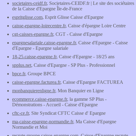
societaires-ceidf.fr
, Societaires-CEIDF.fr | Le site des sociétaires
de la Caisse d'Epargne Île-de-France
espritglisse.com
, Esprit Glisse Caisse d'Epargne
caisse-epargne-loirecentre.fr
, Caisse d'épargne Loire Centre
cgt-caisses-epargne.fr
, CGT - Caisse d'Epargne
epargnesalariale.caisse-epargne.fr
, Caisse d'Epargne - Caisse
d'Epargne - Epargne salariale
18-25.caisse-epargne.fr
, Caisse d'Epargne - 18/25 ans
spplus.net
, Caisse d'Epargne - SP Plus - Professionnel
bpce.fr
, Groupe BPCE
caisse-epargne.facturea.fr
, Caisse d'Epargne FACTUREA
monbanquierenligne.fr
, Mon Banquier en Ligne
ecommerce.caisse-epargne.fr
, la gamme SP Plus -
Démonstrations - Accueil - Caisse d'Epargne
cftc-ce.fr
, Site Syndicat CFTC Caisse d' Epargne
ma-caisse-epargne-normandie.fr
, Ma Caisse d'Epargne
Normandie et Moi
recrute.groupe.caisse-epargne.com
, Caisse d'Epargne recrute