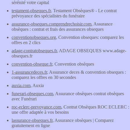
sérénité votre capital
testament-obseques.fr
, Testament Obsèques® - Le contrat
prévoyance des spécialistes du funéraire
assurance-obseques.comprendrechoisir.com
, Assurance
obsèques : contrat et frais des assurances obseques
conventionobseques.org
, Convention obseques: comparez les
offres en 2 clics
adage-contratobseques.fr
, ADAGE OBSEQUES www.adage-
obseques.fr
convention-obseque.fr
, Convention obsèques
1-assurancedeces.fr
, Assurance deces & convention obseques :
comparez les offres en 30 secondes
auxia.com
, Auxia
funerari-obseques.com
, Assurance obsèques contrat obsèques
avec Funérari
roc-eclerc-prevoyance.com
, Contrat Obsèques ROC ECLERC :
une offre adaptée à vos besoins
lassurance-obseques.fr
, Assurance obsèques | Comparez
gratuitement en ligne