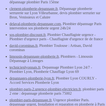
dépannage plombier Paris 15ème
clement-plomberie-depannage.fr
, Dépannage plomberie
serrurerie sur Lyon Villeurbanne, devis plombier serrurier sur
Bron, Venissieux et Caluire
delaval-plomberie-depannage.com
, Plombier dépannage Paris
intervention sos plomberie urgent 24h/24
sos-plombier-discount.fr
, Plombier Chauffagiste urgence -
Plombier d'urgence paris - Chauffagiste d'urgence ile de france
david-corominas.fr
, Plombier Toulouse : Artisan, David
corominas
limousin-depannage-plomberie.fr
, Plombiers - Limousin
Dépannage à Limoges
technicienlyonnais.fr
, Depannage Plombier Lyon 24/7 -
Plombier Lyon, Plomberie Chauffage Lyon 69
depannages-plomberie-lyon.fr
, Plombier Lyon COURLY -
Accord Services Plomberie Lyon
plombier-paris-2.urgence-plombier-electricien.fr
, plombier paris
2 eme : depannage plomberie paris 75002
plombier-paris-depannage.fr
, Urgence plombier Paris.
depannage urgent, Installation et reparation en plomberie à Paris