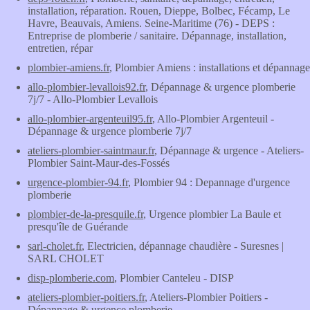
installation, réparation. Rouen, Dieppe, Bolbec, Fécamp, Le
Havre, Beauvais, Amiens. Seine-Maritime (76) - DEPS :
Entreprise de plomberie / sanitaire. Dépannage, installation,
entretien, répar
plombier-amiens.fr
, Plombier Amiens : installations et dépannage
allo-plombier-levallois92.fr
, Dépannage & urgence plomberie
7j/7 - Allo-Plombier Levallois
allo-plombier-argenteuil95.fr
, Allo-Plombier Argenteuil -
Dépannage & urgence plomberie 7j/7
ateliers-plombier-saintmaur.fr
, Dépannage & urgence - Ateliers-
Plombier Saint-Maur-des-Fossés
urgence-plombier-94.fr
, Plombier 94 : Depannage d'urgence
plomberie
plombier-de-la-presquile.fr
, Urgence plombier La Baule et
presqu'île de Guérande
sarl-cholet.fr
, Electricien, dépannage chaudière - Suresnes |
SARL CHOLET
disp-plomberie.com
, Plombier Canteleu - DISP
ateliers-plombier-poitiers.fr
, Ateliers-Plombier Poitiers -
Dépannage & urgence plomberie