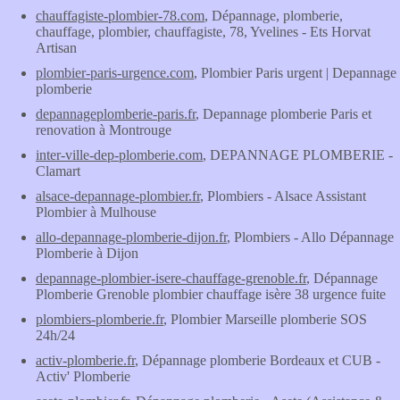
chauffagiste-plombier-78.com
, Dépannage, plomberie,
chauffage, plombier, chauffagiste, 78, Yvelines - Ets Horvat
Artisan
plombier-paris-urgence.com
, Plombier Paris urgent | Depannage
plomberie
depannageplomberie-paris.fr
, Depannage plomberie Paris et
renovation à Montrouge
inter-ville-dep-plomberie.com
, DEPANNAGE PLOMBERIE -
Clamart
alsace-depannage-plombier.fr
, Plombiers - Alsace Assistant
Plombier à Mulhouse
allo-depannage-plomberie-dijon.fr
, Plombiers - Allo Dépannage
Plomberie à Dijon
depannage-plombier-isere-chauffage-grenoble.fr
, Dépannage
Plomberie Grenoble plombier chauffage isère 38 urgence fuite
plombiers-plomberie.fr
, Plombier Marseille plomberie SOS
24h/24
activ-plomberie.fr
, Dépannage plomberie Bordeaux et CUB -
Activ' Plomberie