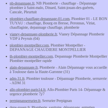
nb-depannage.fr
, NB Plomberie - chauffage - Dépannage
plombier à Saint-malo, Dinard, Saint-jouan-des-guérets,
Cancale, Pleurtuit
plombier-chauffage-depannage-01.com
, Plombier 01 - LE BON
TUYAU : chauffage, Bourg en Bresse, Peronnas, Viriat,
chauffagiste, depannage chauffage, plomberie
vianey-depannage-plomberie.fr
, Vianey Dépannage Plomberie
VDP à Peyruis (04)
plombier-montpellier.com
, Plombier Montpellier -
DEPANNAGE CHAUDIERE MONTPELLIER
th-plombier-montpellier.com
, Depannage Plomberie Montpellier
Plombier montpellier rapide
alain-depannage.fr
, Plomberie - Alain Dépannage vous accueille
à Toulouse dans la Haute-Garonne (31)
adm-31.fr
, Plombier toulouse - Dépannage Plomberie, serrurerie
- ADM 31
allo-plombier-paris14.fr
, Allo-Plombier Paris 14- Dépannage &
urgence plomberie 7j/7
perpignanserrurier.fr
, Serrurier Perpignan
deps-rouen.fr
, Plomberie, sanitaire, dépannage, entretien,