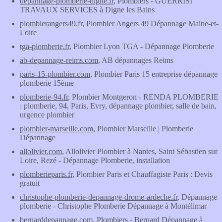
depannage-plomberie-digne.fr
, Plombiers - GUERRISI
TRAVAUX SERVICES à Digne les Bains
plombierangers49.fr
, Plombier Angers 49 Dépannage Maine-et-
Loire
tga-plomberie.fr
, Plombier Lyon TGA - Dépannage Plomberie
ab-depannage-reims.com
, AB dépannages Reims
paris-15-plombier.com
, Plombier Paris 15 entreprise dépannage
plomberie 15ème
plomberie-94.fr
, Plombier Montgeron - RENDA PLOMBERIE
: plomberie, 94, Paris, Evry, dépannage plombier, salle de bain,
urgence plombier
plombier-marseille.com
, Plombier Marseille | Plomberie
Dépannage
allolivier.com
, Allolivier Plombier à Nantes, Saint Sébastien sur
Loire, Rezé - Dépannage Plomberie, installation
plomberieparis.fr
, Plombier Paris et Chauffagiste Paris : Devis
gratuit
christophe-plomberie-depannage-drome-ardeche.fr
, Dépannage
plomberie - Christophe Plomberie Dépannage à Montélimar
bernarddepannage.com
, Plombiers - Bernard Dépannage à