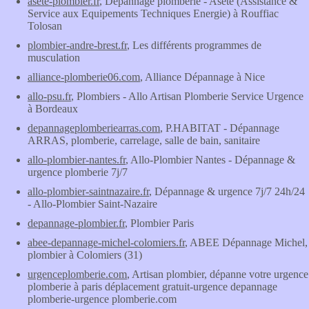
asete-plombier.fr
, Dépannage plomberie - Asete (Assistance &
Service aux Equipements Techniques Energie) à Rouffiac
Tolosan
plombier-andre-brest.fr
, Les différents programmes de
musculation
alliance-plomberie06.com
, Alliance Dépannage à Nice
allo-psu.fr
, Plombiers - Allo Artisan Plomberie Service Urgence
à Bordeaux
depannageplomberiearras.com
, P.HABITAT - Dépannage
ARRAS, plomberie, carrelage, salle de bain, sanitaire
allo-plombier-nantes.fr
, Allo-Plombier Nantes - Dépannage &
urgence plomberie 7j/7
allo-plombier-saintnazaire.fr
, Dépannage & urgence 7j/7 24h/24
- Allo-Plombier Saint-Nazaire
depannage-plombier.fr
, Plombier Paris
abee-depannage-michel-colomiers.fr
, ABEE Dépannage Michel,
plombier à Colomiers (31)
urgenceplomberie.com
, Artisan plombier, dépanne votre urgence
plomberie à paris déplacement gratuit-urgence depannage
plomberie-urgence plomberie.com