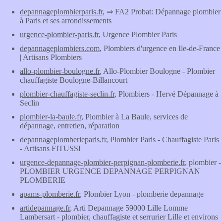
depannageplombierparis.fr
, ⇒ FA2 Probat: Dépannage plombier
à Paris et ses arrondissements
urgence-plombier-paris.fr
, Urgence Plombier Paris
depannageplombiers.com
, Plombiers d'urgence en Ile-de-France
| Artisans Plombiers
allo-plombier-boulogne.fr
, Allo-Plombier Boulogne - Plombier
chauffagiste Boulogne-Billancourt
plombier-chauffagiste-seclin.fr
, Plombiers - Hervé Dépannage à
Seclin
plombier-la-baule.fr
, Plombier à La Baule, services de
dépannage, entretien, réparation
depannageplomberieparis.fr
, Plombier Paris - Chauffagiste Paris
- Artisans FITUSSI
urgence-depannage-plombier-perpignan-plomberie.fr
, plombier -
PLOMBIER URGENCE DEPANNAGE PERPIGNAN
PLOMBERIE
apams-plomberie.fr
, Plombier Lyon - plomberie depannage
artidepannage.fr
, Arti Depannage 59000 Lille Lomme
Lambersart - plombier, chauffagiste et serrurier Lille et environs