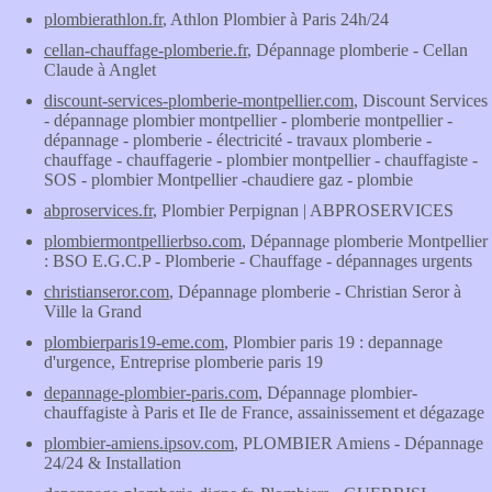
plombierathlon.fr
, Athlon Plombier à Paris 24h/24
cellan-chauffage-plomberie.fr
, Dépannage plomberie - Cellan
Claude à Anglet
discount-services-plomberie-montpellier.com
, Discount Services
- dépannage plombier montpellier - plomberie montpellier -
dépannage - plomberie - électricité - travaux plomberie -
chauffage - chauffagerie - plombier montpellier - chauffagiste -
SOS - plombier Montpellier -chaudiere gaz - plombie
abproservices.fr
, Plombier Perpignan | ABPROSERVICES
plombiermontpellierbso.com
, Dépannage plomberie Montpellier
: BSO E.G.C.P - Plomberie - Chauffage - dépannages urgents
christianseror.com
, Dépannage plomberie - Christian Seror à
Ville la Grand
plombierparis19-eme.com
, Plombier paris 19 : depannage
d'urgence, Entreprise plomberie paris 19
depannage-plombier-paris.com
, Dépannage plombier-
chauffagiste à Paris et Ile de France, assainissement et dégazage
plombier-amiens.ipsov.com
, PLOMBIER Amiens - Dépannage
24/24 & Installation