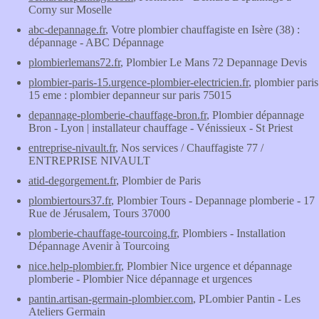
Corny sur Moselle
abc-depannage.fr
, Votre plombier chauffagiste en Isère (38) :
dépannage - ABC Dépannage
plombierlemans72.fr
, Plombier Le Mans 72 Depannage Devis
plombier-paris-15.urgence-plombier-electricien.fr
, plombier paris
15 eme : plombier depanneur sur paris 75015
depannage-plomberie-chauffage-bron.fr
, Plombier dépannage
Bron - Lyon | installateur chauffage - Vénissieux - St Priest
entreprise-nivault.fr
, Nos services / Chauffagiste 77 /
ENTREPRISE NIVAULT
atid-degorgement.fr
, Plombier de Paris
plombiertours37.fr
, Plombier Tours - Depannage plomberie - 17
Rue de Jérusalem, Tours 37000
plomberie-chauffage-tourcoing.fr
, Plombiers - Installation
Dépannage Avenir à Tourcoing
nice.help-plombier.fr
, Plombier Nice urgence et dépannage
plomberie - Plombier Nice dépannage et urgences
pantin.artisan-germain-plombier.com
, PLombier Pantin - Les
Ateliers Germain