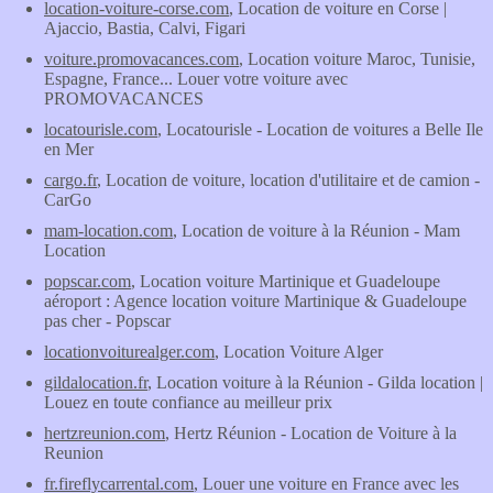
location-voiture-corse.com
, Location de voiture en Corse |
Ajaccio, Bastia, Calvi, Figari
voiture.promovacances.com
, Location voiture Maroc, Tunisie,
Espagne, France... Louer votre voiture avec
PROMOVACANCES
locatourisle.com
, Locatourisle - Location de voitures a Belle Ile
en Mer
cargo.fr
, Location de voiture, location d'utilitaire et de camion -
CarGo
mam-location.com
, Location de voiture à la Réunion - Mam
Location
popscar.com
, Location voiture Martinique et Guadeloupe
aéroport : Agence location voiture Martinique & Guadeloupe
pas cher - Popscar
locationvoiturealger.com
, Location Voiture Alger
gildalocation.fr
, Location voiture à la Réunion - Gilda location |
Louez en toute confiance au meilleur prix
hertzreunion.com
, Hertz Réunion - Location de Voiture à la
Reunion
fr.fireflycarrental.com
, Louer une voiture en France avec les