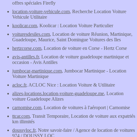
offres spéciales Firefly
location-voiture-vehicule.com
, Recherche Location Voiture
Vehicule Utilitaire
koolicar.com
, Koolicar : Location Voiture Particulier
voituresdesiles.com
, Location de voiture Réunion, Martinique,
Guadeloupe, Maurice, Saint Domingue Voitures des Iles
hertzcorse.com
, Location de voiture en Corse - Hertz Corse
avis-antilles.fr
, Location de voiture guadeloupe martinique et
occasion - Avis Antilles
jumbocar-martinique.com
, Jumbocar Martinique - Location
Voiture Martinique
acloc.fr
, ACLOC Nice : Location Voiture & Utilitaire
alizes-locations.location-voiture-guadeloupe.me
, Location
voiture Guadeloupe Alizes
carnomise.com
, Location de voitures à l'aéroport | Carnomise
ttcar.com
, Transit Temporaire, Location de voiture aux expatriés
km illimités
doussyloc.fr
, Notre savoir-faire / Agence de location de voitures
974 / DOUSSY LOC