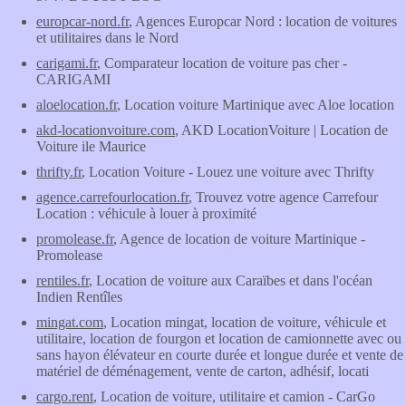
europcar-nord.fr
, Agences Europcar Nord : location de voitures
et utilitaires dans le Nord
carigami.fr
, Comparateur location de voiture pas cher -
CARIGAMI
aloelocation.fr
, Location voiture Martinique avec Aloe location
akd-locationvoiture.com
, AKD LocationVoiture | Location de
Voiture ile Maurice
thrifty.fr
, Location Voiture - Louez une voiture avec Thrifty
agence.carrefourlocation.fr
, Trouvez votre agence Carrefour
Location : véhicule à louer à proximité
promolease.fr
, Agence de location de voiture Martinique -
Promolease
rentiles.fr
, Location de voiture aux Caraïbes et dans l'océan
Indien Rentîles
mingat.com
, Location mingat, location de voiture, véhicule et
utilitaire, location de fourgon et location de camionnette avec ou
sans hayon élévateur en courte durée et longue durée et vente de
matériel de déménagement, vente de carton, adhésif, locati
cargo.rent
, Location de voiture, utilitaire et camion - CarGo