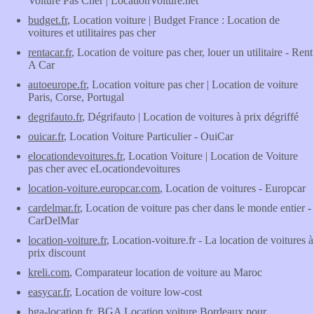
Voiture Pas Cher | LocationVoiture.net
budget.fr
, Location voiture | Budget France : Location de
voitures et utilitaires pas cher
rentacar.fr
, Location de voiture pas cher, louer un utilitaire - Rent
A Car
autoeurope.fr
, Location voiture pas cher | Location de voiture
Paris, Corse, Portugal
degrifauto.fr
, Dégrifauto | Location de voitures à prix dégriffé
ouicar.fr
, Location Voiture Particulier - OuiCar
elocationdevoitures.fr
, Location Voiture | Location de Voiture
pas cher avec eLocationdevoitures
location-voiture.europcar.com
, Location de voitures - Europcar
cardelmar.fr
, Location de voiture pas cher dans le monde entier -
CarDelMar
location-voiture.fr
, Location-voiture.fr - La location de voitures à
prix discount
kreli.com
, Comparateur location de voiture au Maroc
easycar.fr
, Location de voiture low-cost
bga-location.fr
, BGA Location voiture Bordeaux pour