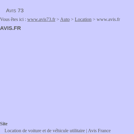
Avis 73
Vous êtes ici :
www.avis73.fr
>
Auto
>
Location
> www.avis.fr
AVIS.FR
Site
Location de voiture et de véhicule utilitaire | Avis France