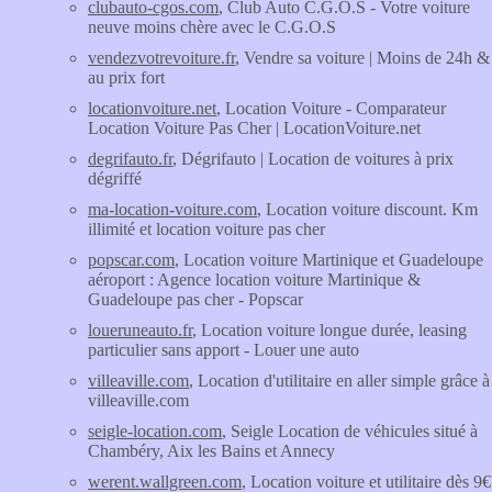
clubauto-cgos.com
, Club Auto C.G.O.S - Votre voiture
neuve moins chère avec le C.G.O.S
vendezvotrevoiture.fr
, Vendre sa voiture | Moins de 24h &
au prix fort
locationvoiture.net
, Location Voiture - Comparateur
Location Voiture Pas Cher | LocationVoiture.net
degrifauto.fr
, Dégrifauto | Location de voitures à prix
dégriffé
ma-location-voiture.com
, Location voiture discount. Km
illimité et location voiture pas cher
popscar.com
, Location voiture Martinique et Guadeloupe
aéroport : Agence location voiture Martinique &
Guadeloupe pas cher - Popscar
loueruneauto.fr
, Location voiture longue durée, leasing
particulier sans apport - Louer une auto
villeaville.com
, Location d'utilitaire en aller simple grâce à
villeaville.com
seigle-location.com
, Seigle Location de véhicules situé à
Chambéry, Aix les Bains et Annecy
werent.wallgreen.com
, Location voiture et utilitaire dès 9€