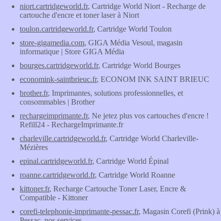
niort.cartridgeworld.fr
, Cartridge World Niort - Recharge de
cartouche d'encre et toner laser à Niort
toulon.cartridgeworld.fr
, Cartridge World Toulon
store-gigamedia.com
, GIGA Média Vesoul, magasin
informatique | Store GIGA Média
bourges.cartridgeworld.fr
, Cartridge World Bourges
economink-saintbrieuc.fr
, ECONOM INK SAINT BRIEUC
brother.fr
, Imprimantes, solutions professionnelles, et
consommables | Brother
rechargeimprimante.fr
, Ne jetez plus vos cartouches d'encre !
Refill24 - RechargeImprimante.fr
charleville.cartridgeworld.fr
, Cartridge World Charleville-
Mézières
epinal.cartridgeworld.fr
, Cartridge World Épinal
roanne.cartridgeworld.fr
, Cartridge World Roanne
kittoner.fr
, Recharge Cartouche Toner Laser, Encre &
Compatible - Kittoner
corefi-telephonie-imprimante-pessac.fr
, Magasin Corefi (Prink) à
Pessac, nos services