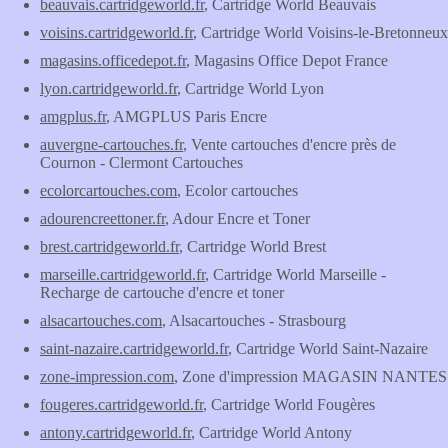
beauvais.cartridgeworld.fr
, Cartridge World Beauvais
voisins.cartridgeworld.fr
, Cartridge World Voisins-le-Bretonneux
magasins.officedepot.fr
, Magasins Office Depot France
lyon.cartridgeworld.fr
, Cartridge World Lyon
amgplus.fr
, AMGPLUS Paris Encre
auvergne-cartouches.fr
, Vente cartouches d'encre près de
Cournon - Clermont Cartouches
ecolorcartouches.com
, Ecolor cartouches
adourencreettoner.fr
, Adour Encre et Toner
brest.cartridgeworld.fr
, Cartridge World Brest
marseille.cartridgeworld.fr
, Cartridge World Marseille -
Recharge de cartouche d'encre et toner
alsacartouches.com
, Alsacartouches - Strasbourg
saint-nazaire.cartridgeworld.fr
, Cartridge World Saint-Nazaire
zone-impression.com
, Zone d'impression MAGASIN NANTES
fougeres.cartridgeworld.fr
, Cartridge World Fougères
antony.cartridgeworld.fr
, Cartridge World Antony