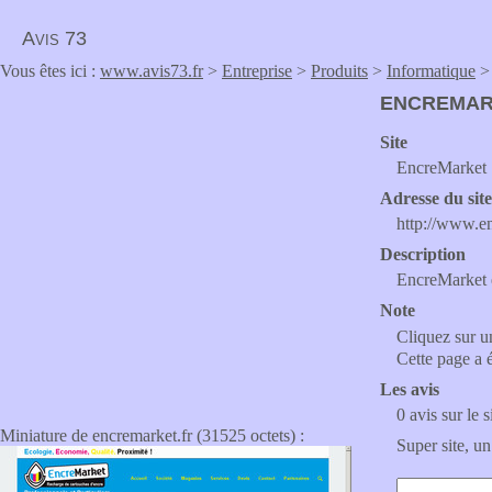
Avis 73
Vous êtes ici :
www.avis73.fr
>
Entreprise
>
Produits
>
Informatique
> 
ENCREMAR
Site
EncreMarket :
Adresse du sit
http://www.en
Description
EncreMarket es
Note
Cliquez sur un
Cette page a 
Les avis
0 avis sur le s
Miniature de encremarket.fr (31525 octets) :
Super site, un