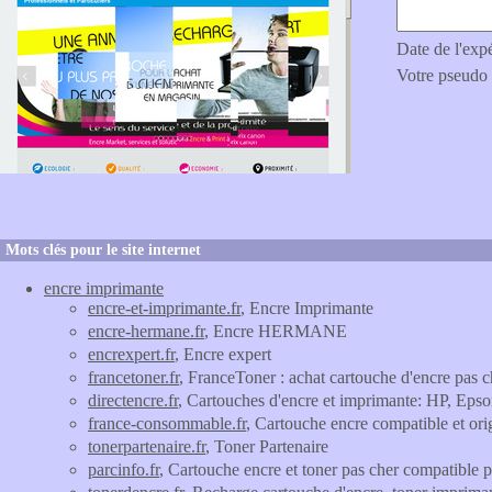
Date de l'exp
Votre pseudo
Mots clés pour le site internet
encre imprimante
encre-et-imprimante.fr
, Encre Imprimante
encre-hermane.fr
, Encre HERMANE
encrexpert.fr
, Encre expert
francetoner.fr
, FranceToner : achat cartouche d'encre pas c
directencre.fr
, Cartouches d'encre et imprimante: HP, Eps
france-consommable.fr
, Cartouche encre compatible et or
tonerpartenaire.fr
, Toner Partenaire
parcinfo.fr
, Cartouche encre et toner pas cher compatible 