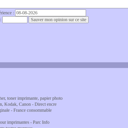
érience :
 :
her, toner imprimante, papier photo
on, Kodak, Canon - Direct encre
iginale - France consommable
pour imprimantes - Parc Info