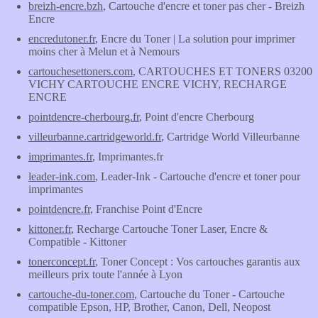
breizh-encre.bzh
, Cartouche d'encre et toner pas cher - Breizh
Encre
encredutoner.fr
, Encre du Toner | La solution pour imprimer
moins cher à Melun et à Nemours
cartouchesettoners.com
, CARTOUCHES ET TONERS 03200
VICHY CARTOUCHE ENCRE VICHY, RECHARGE
ENCRE
pointdencre-cherbourg.fr
, Point d'encre Cherbourg
villeurbanne.cartridgeworld.fr
, Cartridge World Villeurbanne
imprimantes.fr
, Imprimantes.fr
leader-ink.com
, Leader-Ink - Cartouche d'encre et toner pour
imprimantes
pointdencre.fr
, Franchise Point d'Encre
kittoner.fr
, Recharge Cartouche Toner Laser, Encre &
Compatible - Kittoner
tonerconcept.fr
, Toner Concept : Vos cartouches garantis aux
meilleurs prix toute l'année à Lyon
cartouche-du-toner.com
, Cartouche du Toner - Cartouche
compatible Epson, HP, Brother, Canon, Dell, Neopost