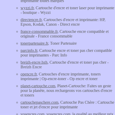
imprimante toutes marques
wyzzi.fr
, Cartouche d'encre et toner laser pour imprimante
- boutique - Wyzzi
directencre.fr
, Cartouches d'encre et imprimante: HP,
Epson, Kodak, Canon - Direct encre
france-consommable.fr
, Cartouche encre compatible et
originale - France consommable
tonerpartenaire.fr
, Toner Partenaire
parcinfo.fr
, Cartouche encre et toner pas cher compatible
pour imprimantes - Parc Info
breizh-encre.bzh
, Cartouche d'encre et toner pas cher -
Breizh Encre
opencre.fr
, Cartouches d'encre imprimante, toners
imprimante | Op-encre-toner - Op encre et toner
planet-cartouche.com
, Planet-Cartouche: Faites un geste
pour la planète, nous rechargeons vos cartouches d'encre
et toners
cartouchepaschere.com
, Cartouche Pas Chère : Cartouche
toner et jet d'encre pour imprimante
vosencres.com
, vosencres.com, la qualité au meilleur prix