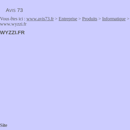
Avis 73
Vous êtes ici :
www.avis73.fr
>
Entreprise
>
Produits
>
Informatique
>
www.wyzzi.fr
WYZZI.FR
Site