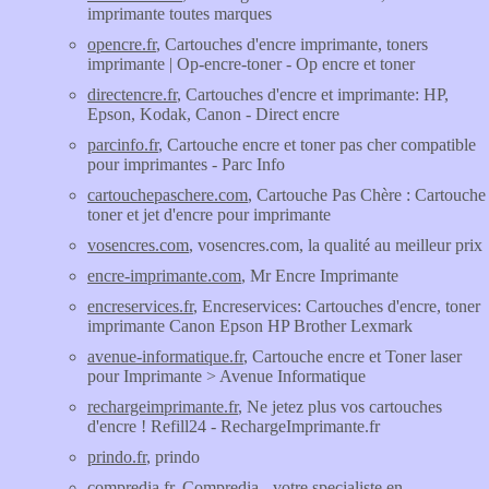
imprimante toutes marques
opencre.fr
, Cartouches d'encre imprimante, toners
imprimante | Op-encre-toner - Op encre et toner
directencre.fr
, Cartouches d'encre et imprimante: HP,
Epson, Kodak, Canon - Direct encre
parcinfo.fr
, Cartouche encre et toner pas cher compatible
pour imprimantes - Parc Info
cartouchepaschere.com
, Cartouche Pas Chère : Cartouche
toner et jet d'encre pour imprimante
vosencres.com
, vosencres.com, la qualité au meilleur prix
encre-imprimante.com
, Mr Encre Imprimante
encreservices.fr
, Encreservices: Cartouches d'encre, toner
imprimante Canon Epson HP Brother Lexmark
avenue-informatique.fr
, Cartouche encre et Toner laser
pour Imprimante > Avenue Informatique
rechargeimprimante.fr
, Ne jetez plus vos cartouches
d'encre ! Refill24 - RechargeImprimante.fr
prindo.fr
, prindo
compredia.fr
, Compredia - votre specialiste en