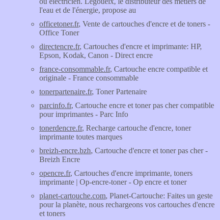
ou électricien. Legoueix, le distributeur des métiers de
l'eau et de l'énergie, propose au
officetoner.fr
, Vente de cartouches d'encre et de toners -
Office Toner
directencre.fr
, Cartouches d'encre et imprimante: HP,
Epson, Kodak, Canon - Direct encre
france-consommable.fr
, Cartouche encre compatible et
originale - France consommable
tonerpartenaire.fr
, Toner Partenaire
parcinfo.fr
, Cartouche encre et toner pas cher compatible
pour imprimantes - Parc Info
tonerdencre.fr
, Recharge cartouche d'encre, toner
imprimante toutes marques
breizh-encre.bzh
, Cartouche d'encre et toner pas cher -
Breizh Encre
opencre.fr
, Cartouches d'encre imprimante, toners
imprimante | Op-encre-toner - Op encre et toner
planet-cartouche.com
, Planet-Cartouche: Faites un geste
pour la planète, nous rechargeons vos cartouches d'encre
et toners