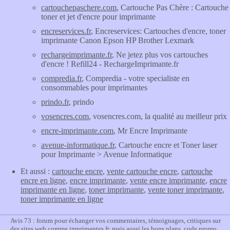
cartouchepaschere.com
, Cartouche Pas Chère : Cartouche
toner et jet d'encre pour imprimante
encreservices.fr
, Encreservices: Cartouches d'encre, toner
imprimante Canon Epson HP Brother Lexmark
rechargeimprimante.fr
, Ne jetez plus vos cartouches
d'encre ! Refill24 - RechargeImprimante.fr
compredia.fr
, Compredia - votre specialiste en
consommables pour imprimantes
prindo.fr
, prindo
vosencres.com
, vosencres.com, la qualité au meilleur prix
encre-imprimante.com
, Mr Encre Imprimante
avenue-informatique.fr
, Cartouche encre et Toner laser
pour Imprimante > Avenue Informatique
Et aussi :
cartouche encre
,
vente cartouche encre
,
cartouche
encre en ligne
,
encre imprimante
,
vente encre imprimante
,
encre
imprimante en ligne
,
toner imprimante
,
vente toner imprimante
,
toner imprimante en ligne
Avis 73 : forum pour échanger vos commentaires, témoignages, critiques sur
des sites web comme imprimantes.fr, mais aussi les bons plans, code promo,