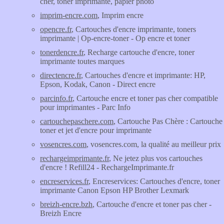
cher, toner imprimante, papier photo
imprim-encre.com
, Imprim encre
opencre.fr
, Cartouches d'encre imprimante, toners
imprimante | Op-encre-toner - Op encre et toner
tonerdencre.fr
, Recharge cartouche d'encre, toner
imprimante toutes marques
directencre.fr
, Cartouches d'encre et imprimante: HP,
Epson, Kodak, Canon - Direct encre
parcinfo.fr
, Cartouche encre et toner pas cher compatible
pour imprimantes - Parc Info
cartouchepaschere.com
, Cartouche Pas Chère : Cartouche
toner et jet d'encre pour imprimante
vosencres.com
, vosencres.com, la qualité au meilleur prix
rechargeimprimante.fr
, Ne jetez plus vos cartouches
d'encre ! Refill24 - RechargeImprimante.fr
encreservices.fr
, Encreservices: Cartouches d'encre, toner
imprimante Canon Epson HP Brother Lexmark
breizh-encre.bzh
, Cartouche d'encre et toner pas cher -
Breizh Encre