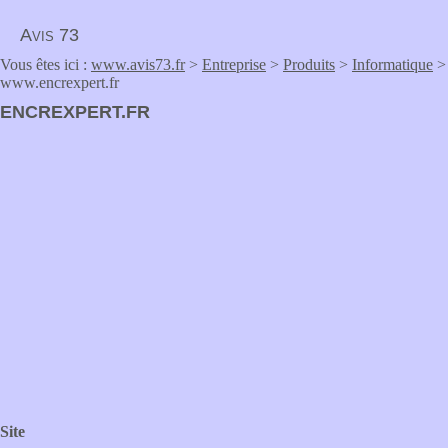
Avis 73
Vous êtes ici :
www.avis73.fr
>
Entreprise
>
Produits
>
Informatique
>
www.encrexpert.fr
ENCREXPERT.FR
Site