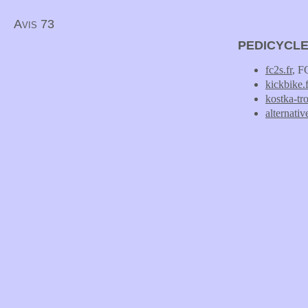
Avis 73
PEDICYCL
fc2s.fr
, F
kickbike.f
kostka-trot
alternati