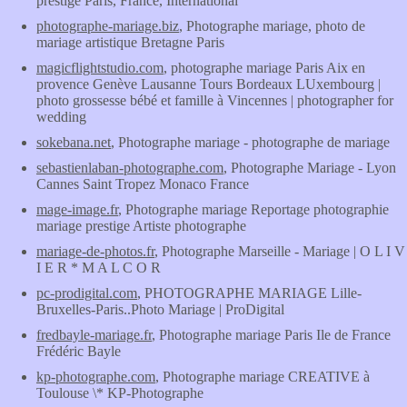
prestige Paris, France, International
photographe-mariage.biz
, Photographe mariage, photo de
mariage artistique Bretagne Paris
magicflightstudio.com
, photographe mariage Paris Aix en
provence Genève Lausanne Tours Bordeaux LUxembourg |
photo grossesse bébé et famille à Vincennes | photographer for
wedding
sokebana.net
, Photographe mariage - photographe de mariage
sebastienlaban-photographe.com
, Photographe Mariage - Lyon
Cannes Saint Tropez Monaco France
mage-image.fr
, Photographe mariage Reportage photographie
mariage prestige Artiste photographe
mariage-de-photos.fr
, Photographe Marseille - Mariage | O L I V
I E R * M A L C O R
pc-prodigital.com
, PHOTOGRAPHE MARIAGE Lille-
Bruxelles-Paris..Photo Mariage | ProDigital
fredbayle-mariage.fr
, Photographe mariage Paris Ile de France
Frédéric Bayle
kp-photographe.com
, Photographe mariage CREATIVE à
Toulouse \* KP-Photographe