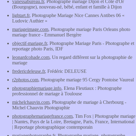
vanessabureau.fr
, Photographe mariage Dijon et Côte d'Or
(Bourgogne), nouveau-né, bébé, enfant et famille à Dijon
lightart.fr
, Photographe Mariage Nice Cannes Antibes 06 «
Ludovic Authier »
mariageimage.com
, Photographe mariage Paris Orleans photo
mariage france - Emmanuel Bergère
objectif-mariage.fr
, Photographe Mariage Paris - Photographe et
reportage photo Paris, IDF
leonardcohade.com
, Un regard différent sur la photographie de
mariage
fredericdeleuse.fr
, Frédéric DELEUSE
r2photos.com
, Photographe mariage 95 Cergy Pontoise Vaureal
photographiemariage.info
, Elena Fleutiaux : Photographe
professionnel de mariage à Toulouse
michelchauvin.com
, Photographe de mariage à Cherbourg -
Michel Chauvin Photographie
photographemariagefrance.com
, Tim Fox | Photographe mariage
| Nantes, Pays de la Loire, Bretagne, Paris, France, International
| Reportage photographique contemporain
mariagephotographe.fr
, Photographe mariage -photographe