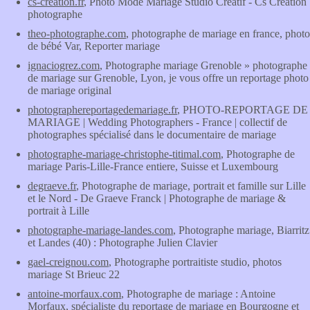
cs-creation.fr
, Photo Mode Mariage Studio Créatif - Cs Creation
photographe
theo-photographe.com
, photographe de mariage en france, photo
de bébé Var, Reporter mariage
ignaciogrez.com
, Photographe mariage Grenoble » photographe
de mariage sur Grenoble, Lyon, je vous offre un reportage photo
de mariage original
photographereportagedemariage.fr
, PHOTO-REPORTAGE DE
MARIAGE | Wedding Photographers - France | collectif de
photographes spécialisé dans le documentaire de mariage
photographe-mariage-christophe-titimal.com
, Photographe de
mariage Paris-Lille-France entiere, Suisse et Luxembourg
degraeve.fr
, Photographe de mariage, portrait et famille sur Lille
et le Nord - De Graeve Franck | Photographe de mariage &
portrait à Lille
photographe-mariage-landes.com
, Photographe mariage, Biarritz
et Landes (40) : Photographe Julien Clavier
gael-creignou.com
, Photographe portraitiste studio, photos
mariage St Brieuc 22
antoine-morfaux.com
, Photographe de mariage : Antoine
Morfaux, spécialiste du reportage de mariage en Bourgogne et