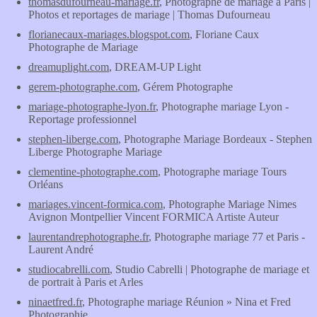
thomasdufourneau-mariage.fr
, Photographe de mariage à Paris |
Photos et reportages de mariage | Thomas Dufourneau
florianecaux-mariages.blogspot.com
, Floriane Caux
Photographe de Mariage
dreamuplight.com
, DREAM-UP Light
gerem-photographe.com
, Gérem Photographe
mariage-photographe-lyon.fr
, Photographe mariage Lyon -
Reportage professionnel
stephen-liberge.com
, Photographe Mariage Bordeaux - Stephen
Liberge Photographe Mariage
clementine-photographe.com
, Photographe mariage Tours
Orléans
mariages.vincent-formica.com
, Photographe Mariage Nimes
Avignon Montpellier Vincent FORMICA Artiste Auteur
laurentandrephotographe.fr
, Photographe mariage 77 et Paris -
Laurent André
studiocabrelli.com
, Studio Cabrelli | Photographe de mariage et
de portrait à Paris et Arles
ninaetfred.fr
, Photographe mariage Réunion » Nina et Fred
Photographie