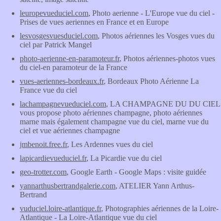
leuropevueduciel.com
, Photo aerienne - L'Europe vue du ciel -
Prises de vues aeriennes en France et en Europe
lesvosgesvuesduciel.com
, Photos aériennes les Vosges vues du
ciel par Patrick Mangel
photo-aerienne-en-paramoteur.fr
, Photos aériennes-photos vues
du ciel-en paramoteur de la France
vues-aeriennes-bordeaux.fr
, Bordeaux Photo Aérienne La
France vue du ciel
lachampagnevueduciel.com
, LA CHAMPAGNE DU DU CIEL
vous propose photo aériennes champagne, photo aériennes
marne mais également champagne vue du ciel, marne vue du
ciel et vue aériennes champagne
jmbenoit.free.fr
, Les Ardennes vues du ciel
lapicardievueduciel.fr
, La Picardie vue du ciel
geo-trotter.com
, Google Earth - Google Maps : visite guidée
yannarthusbertrandgalerie.com
, ATELIER Yann Arthus-
Bertrand
vuduciel.loire-atlantique.fr
, Photographies aériennes de la Loire-
Atlantique - La Loire-Atlantique vue du ciel