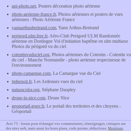
api-photo.net
, Posters décoration photo aérienne
photo-aerienne-france.fr
, Photos aériennes et posters de vues
aériennes : Photo Aérienne France
yannarthusbertrand.com
, Yann Arthus-Bertrand
perigord.ulm.free.fr
, Aéro-Club Perigord ULM Randonnée
aérienne en Dordogne Vol d'initiation baptême en ulm multiaxe
Photos du périgord vu du ciel
cotentinvuduciel.org
, Photos aériennes du Cotentin - Cotentin vu
du ciel - Manche Normandie - photo aerienne respectueuse de
l'environnement
photo-camargue.com
, La Camargue vue du Ciel
jmbenoit.fr
, Les Ardennes vues du ciel
naturacolor.org
, Stéphane Daupley
drone-in-nice.com
, Drone Nice
geoportail.gouv.fr
, Le portail des territoires et des citoyens -
Géoportail
Avis 73 : forum pour échanger vos commentaires, témoignages, critiques sur
des sites web, mais aussi les bons plans, code promo, réductions.
Mentions