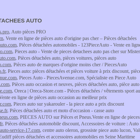
TACHEES AUTO
s.pro
, Auto pièces PRO
om
, Vente en ligne de pièces auto d'origine pas cher – Pièces détachées
auto.com
, Pièces détachées automobiles - 123PieceAuto - Vente en lign
to.com
, Pieces auto - Vente de pieces detachees auto pas cher sur Miste
uto.com
, Pièces détachées auto, pièces voitures, pièces auto
to.com
, Pièces auto de marques d'origine moins cher / PiecesAuto
.fr
, Pieces auto: pièces détachées et pièces voiture à prix discount, piè
enue.com
, Pieces Auto - PiecesAvenue.com, Spécialiste en Piece Auto
o.com
, Pièces auto occasion et neuves, pièces détachées auto, pièce auto
re.com
, Oreca | Oreca-Store.com - Pièces détachées / vêtements sport a
 Vente en ligne de pièces auto occasion au meilleur prix
er.com
, Pieces auto sur yakarouler - la piece auto a prix discount
e.fr
, Pièces détachées auto et moto d'occasion - casse auto
pneus.com
, PIECES AUTO sur Pièces et Pneus.Vente en ligne de pieces
fr
, Pièces détachées automobile discount, Accessoires de voiture : Auto
auto-service-17.com
, centre auto oleron, grossiste piece auto lucon, V
 Eudiff pièces détachées et accessoires automobiles en Seine Maritime