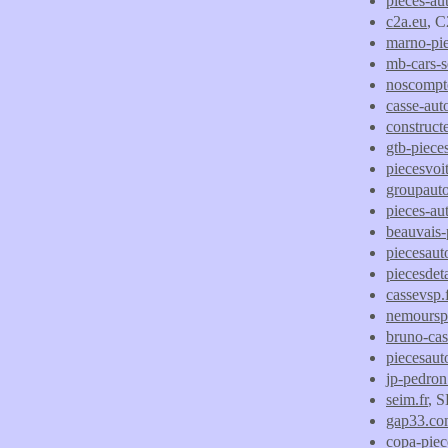
pieces-au
c2a.eu
, C
marno-pi
mb-cars-s
noscompt
casse-auto
construct
gtb-pieces
piecesvoi
groupauto
pieces-au
beauvais-
piecesau
piecesdet
cassevsp.f
nemourspi
bruno-cas
piecesauto
jp-pedron.
seim.fr
, 
gap33.c
copa-piec