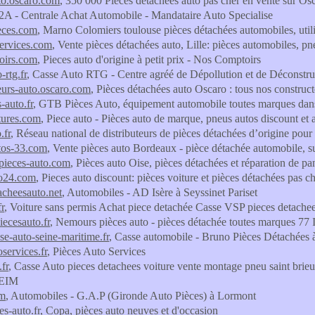
to.oscaro.com
, 350 000 Pièces détachées auto pas cher en vente sur O
2A - Centrale Achat Automobile - Mandataire Auto Specialise
eces.com
, Marno Colomiers toulouse pièces détachées automobiles, utilit
ervices.com
, Vente pièces détachées auto, Lille: pièces automobiles, p
oirs.com
, Pieces auto d'origine à petit prix - Nos Comptoirs
-rtg.fr
, Casse Auto RTG - Centre agréé de Dépollution et de Déconstru
eurs-auto.oscaro.com
, Pièces détachées auto Oscaro : tous nos construc
-auto.fr
, GTB Pièces Auto, équipement automobile toutes marques dan
tures.com
, Piece auto - Pièces auto de marque, pneus autos discount et 
.fr
, Réseau national de distributeurs de pièces détachées d’origine pou
tos-33.com
, Vente pièces auto Bordeaux - pièce détachée automobile, 
pieces-auto.com
, Pièces auto Oise, pièces détachées et réparation de p
to24.com
, Pieces auto discount: pièces voiture et pièces détachées pas c
acheesauto.net
, Automobiles - AD Isère à Seyssinet Pariset
r
, Voiture sans permis Achat piece detachée Casse VSP pieces detachee
ecesauto.fr
, Nemours pièces auto - pièces détachée toutes marques 77
se-auto-seine-maritime.fr
, Casse automobile - Bruno Pièces Détachées à
services.fr
, Pièces Auto Services
fr
, Casse Auto pieces detachees voiture vente montage pneu saint brieu
SEIM
om
, Automobiles - G.A.P (Gironde Auto Pièces) à Lormont
es-auto.fr
, Copa, pièces auto neuves et d'occasion