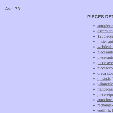
Avis 73
PIECES DE
autopiece
oscaro.c
123piece
mister-au
webdeala
piecesau
piecesauto
piecesav
piecesec
oreca-sto
opisto.fr
,
yakaroul
francecass
pieceset
autochoc.
rechange-
eudiff.fr
,