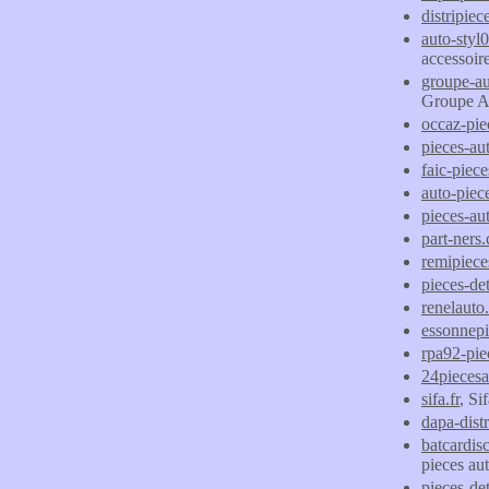
distripie
auto-styl
accessoir
groupe-au
Groupe Au
occaz-pie
pieces-au
faic-piece
auto-piec
pieces-au
part-ners
remipiec
pieces-de
renelauto.
essonnepi
rpa92-pie
24piecesa
sifa.fr
, Si
dapa-distr
batcardis
pieces au
pieces-det