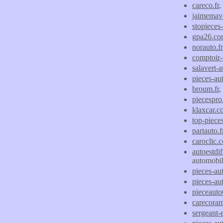
careco.fr
,
jaimemavo
stopieces-
gpa26.c
norauto.fr
comptoir-
salavert-a
pieces-aut
broum.fr
piecespro.
klaxcar.
top-piece
partauto.f
caroclic.
autoestdi
automobil
pieces-aut
pieces-au
pieceauto
carecora
sergeant-e