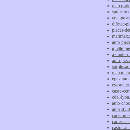
marco-pie
spdocare
creauto-ca
difotec-pi
pieces-det
marimax.f
auto-piec
guelle-pi
a7-auto-pi
auto-piec
surplusau
meharicl
epavauto
essoraut
casse-cen
cdal-lyo
auto-choc
auto-styl0
carecomol
carter-ca
castor-au