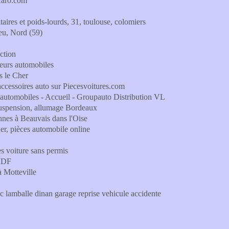
scaro.com
aires et poids-lourds, 31, toulouse, colomiers
neu, Nord (59)
ction
teurs automobiles
s le Cher
accessoires auto sur Piecesvoitures.com
r automobiles - Accueil - Groupauto Distribution VL
suspension, allumage Bordeaux
annes à Beauvais dans l'Oise
her, pièces automobile online
s voiture sans permis
 IDF
 Motteville
c lamballe dinan garage reprise vehicule accidente