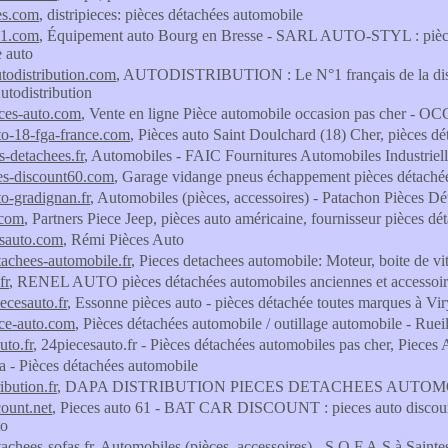
ces.com
, distripieces: pièces détachées automobile
01.com
, Équipement auto Bourg en Bresse - SARL AUTO-STYL : pièces d
e auto
todistribution.com
, AUTODISTRIBUTION : Le N°1 français de la distri
todistribution
ces-auto.com
, Vente en ligne Pièce automobile occasion pas cher 
to-18-fga-france.com
, Pièces auto Saint Doulchard (18) Cher, pièces 
s-detachees.fr
, Automobiles - FAIC Fournitures Automobiles Industrie
es-discount60.com
, Garage vidange pneus échappement pièces détaché
to-gradignan.fr
, Automobiles (pièces, accessoires) - Patachon Pièces Dét
.com
, Partners Piece Jeep, pièces auto américaine, fournisseur pièces dé
esauto.com
, Rémi Pièces Auto
tachees-automobile.fr
, Pieces detachees automobile: Moteur, boite de vi
fr
, RENEL AUTO pièces détachées automobiles anciennes et accessoire
ecesauto.fr
, Essonne pièces auto - pièces détachée toutes marques à Vi
ce-auto.com
, Pièces détachées automobile / outillage automobile - Ru
uto.fr
, 24piecesauto.fr - Pièces détachées automobiles pas cher, Pieces
fa - Pièces détachées automobile
ibution.fr
, DAPA DISTRIBUTION PIECES DETACHEES AUTOM
count.net
, Pieces auto 61 - BAT CAR DISCOUNT : pieces auto discount, 
to
achees-sofas.fr
, Automobiles (pièces, accessoires) - S.O.F.A.S à Sainte