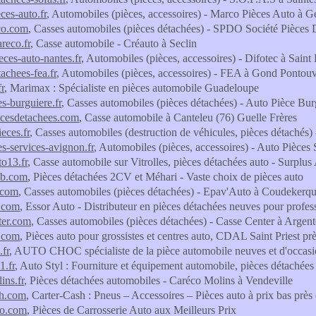
ces-auto.fr
, Automobiles (pièces, accessoires) - Marco Pièces Auto à G
co.com
, Casses automobiles (pièces détachées) - SPDO Société Pièces
reco.fr
, Casse automobile - Créauto à Seclin
eces-auto-nantes.fr
, Automobiles (pièces, accessoires) - Difotec à Saint
achees-fea.fr
, Automobiles (pièces, accessoires) - FEA à Gond Pontou
r
, Marimax : Spécialiste en pièces automobile Guadeloupe
es-burguiere.fr
, Casses automobiles (pièces détachées) - Auto Pièce Bur
ecesdetachees.com
, Casse automobile à Canteleu (76) Guelle Frères
eces.fr
, Casses automobiles (destruction de véhicules, pièces détachés)
es-services-avignon.fr
, Automobiles (pièces, accessoires) - Auto Pièces
to13.fr
, Casse automobile sur Vitrolles, pièces détachées auto - Surplus
ub.com
, Pièces détachées 2CV et Méhari - Vaste choix de pièces auto
.com
, Casses automobiles (pièces détachées) - Epav'Auto à Coudekerq
o.com
, Essor Auto - Distributeur en pièces détachées neuves pour profes
ter.com
, Casses automobiles (pièces détachées) - Casse Center à Argent
n.com
, Pièces auto pour grossistes et centres auto, CDAL Saint Priest p
.fr
, AUTO CHOC spécialiste de la pièce automobile neuves et d'occasi
1.fr
, Auto Styl : Fourniture et équipement automobile, pièces détachées 
ins.fr
, Pièces détachées automobiles - Caréco Molins à Vendeville
sh.com
, Carter-Cash : Pneus – Accessoires – Pièces auto à prix bas près
to.com
, Pièces de Carrosserie Auto aux Meilleurs Prix