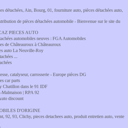
étachées, Ain, Bourg, 01, fourniture auto, pièces détachées auto,
bution de pièces détachées automobile - Bienvenue sur le site du
- OCCAZ PIECES AUTO
détachées automobiles neuves : FGA Automobiles
lles de Châteauroux à Châteauroux
es auto La Neuville-Roy
achées ...
tachées
tesse, catalyseur, carrosserie - Europe pièces DG
s car parts
ry Chatillon dans le 91 IDF
eil-Malmaison | RPA 92
 Auto discount
OBILES D'ORIGINE
92, 93, Clichy, pieces detachees auto, produit entretien auto, vente
s