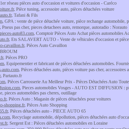
 1er réseau pièces auto d'occasion et voitures d'occasion - Caréco
iture.fr
, Pièce tuning, accessoire auto, pièces détachées voiture
auto.fr
, Tafani & Fils
om
, GPA : vente de pièce détachée voiture, pièce rechange automobile, 
, Pneus pas cher, pieces detachees auto, remorque, autoradio : Norauto
pieces-auto83.com
, Comptoir Pièces Auto Achat pièces automobiles Ac
uto.fr
, Ets SALAVERT AUTO - Vente de véhicules d'occasion et pièce
o-cavaillon.fr
, Pièces Auto Cavaillon
, BROUM
fr
, Pièces PRO
com
, Equipementier et fabricant de pièces détachées automobiles. Fournis
s-auto.com
, Pièces détachées auto, pièces voiture pas cher, accessoires 
r
, Partauto.fr
com
, Pièces Carrosserie Au Meilleur Prix - Pièces Détachées Auto Tout
ffusion.com
, Pieces automobiles Vosges - AUTO EST DIFFUSION : piec
e, pieces automobiles pas cheres, outillage
o.fr
, Pièces Auto : Magasin de pièces détachées pour voitures
to-shopping.fr
, Pièces Auto Shopping
65.fr
, Pièces détachées auto - PIECE AUTO 65
m.com
, Recyclage automobile, dépollution, pièces détachées auto d'oc
st.fr
, Sergent Est : Pièces détachées automobiles en Loraine