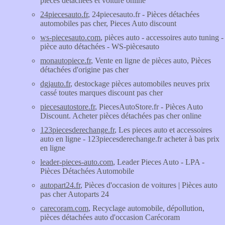
pièces détachées et voiture online
24piecesauto.fr
, 24piecesauto.fr - Pièces détachées
automobiles pas cher, Pieces Auto discount
ws-piecesauto.com
, pièces auto - accessoires auto tuning -
pièce auto détachées - WS-piècesauto
monautopiece.fr
, Vente en ligne de pièces auto, Pièces
détachées d'origine pas cher
dgjauto.fr
, destockage pièces automobiles neuves prix
cassé toutes marques discount pas cher
piecesautostore.fr
, PiecesAutoStore.fr - Pièces Auto
Discount. Acheter pièces détachées pas cher online
123piecesderechange.fr
, Les pieces auto et accessoires
auto en ligne - 123piecesderechange.fr acheter à bas prix
en ligne
leader-pieces-auto.com
, Leader Pieces Auto - LPA -
Pièces Détachées Automobile
autopart24.fr
, Pièces d'occasion de voitures | Pièces auto
pas cher Autoparts 24
carecoram.com
, Recyclage automobile, dépollution,
pièces détachées auto d'occasion Carécoram