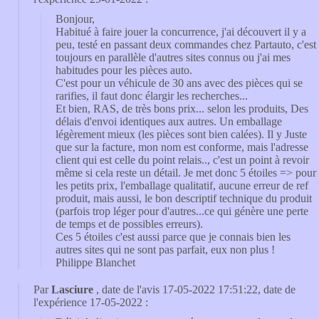
Bonjour,
Habitué à faire jouer la concurrence, j'ai découvert il y a
peu, testé en passant deux commandes chez Partauto, c'est
toujours en parallèle d'autres sites connus ou j'ai mes
habitudes pour les pièces auto.
C'est pour un véhicule de 30 ans avec des pièces qui se
rarifies, il faut donc élargir les recherches...
Et bien, RAS, de très bons prix... selon les produits, Des
délais d'envoi identiques aux autres. Un emballage
légèrement mieux (les pièces sont bien calées). Il y Juste
que sur la facture, mon nom est conforme, mais l'adresse
client qui est celle du point relais.., c'est un point à revoir
même si cela reste un détail. Je met donc 5 étoiles => pour
les petits prix, l'emballage qualitatif, aucune erreur de ref
produit, mais aussi, le bon descriptif technique du produit
(parfois trop léger pour d'autres...ce qui génère une perte
de temps et de possibles erreurs).
Ces 5 étoiles c'est aussi parce que je connais bien les
autres sites qui ne sont pas parfait, eux non plus !
Philippe Blanchet
Par
Lasciure
, date de l'avis 17-05-2022 17:51:22, date de
l'expérience 17-05-2022 :