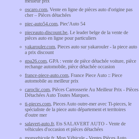
meilleur prix
oscaro.com
, Vente en ligne de pièces auto d'origine pas
cher – Pièces détachées
piec-auto54.com
, Piec'Auto 54
pieceauto-discount.be
, Le leader belge de la vente de
pièces auto en ligne pour particuliers
yakarouler.com
, Pieces auto sur yakarouler - la piece auto
a prix discount
gpa26.com
, GPA : vente de pièce détachée voiture, pièce
rechange automobile, pièce détachée occasion
france-piece-auto.com
, France Piece Auto :: Piece
automobile au meilleur prix
caroclic.com
, Pièces Carrosserie Au Meilleur Prix - Pièces
Détachées Auto Toutes Marques.
ti-pieces.com
, Pieces Auto outre-mer avec Ti-pieces, le
spécialiste de la piece auto département et territoires
d'outre mer
salavert-auto.fr
, Ets SALAVERT AUTO - Vente de
véhicules d'occasion et pièces détachées
monvehicule.fr
, Mon Véhicule - Ventes Pièces Auto