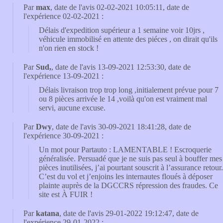
Par
max
, date de l'avis 02-02-2021 10:05:11, date de
l'expérience 02-02-2021 :
Délais d'expedition supérieur a 1 semaine voir 10jrs ,
véhicule immobilisé en attente des piéces , on dirait qu'ils
n'on rien en stock !
Par
Sud,
, date de l'avis 13-09-2021 12:53:30, date de
l'expérience 13-09-2021 :
Délais livraison trop trop long ,initialement prévue pour 7
ou 8 pièces arrivée le 14 ,voilà qu'on est vraiment mal
servi, aucune excuse.
Par
Dwy
, date de l'avis 30-09-2021 18:41:28, date de
l'expérience 30-09-2021 :
Un mot pour Partauto : LAMENTABLE ! Escroquerie
généralisée. Persuadé que je ne suis pas seul à bouffer mes
pièces inutilisées, j’ai pourtant souscrit à l’assurance retour.
C’est du vol et j’enjoins les internautes floués à déposer
plainte auprès de la DGCCRS répression des fraudes. Ce
site est À FUIR !
Par
katana
, date de l'avis 29-01-2022 19:12:47, date de
l'expérience 29-01-2022 :