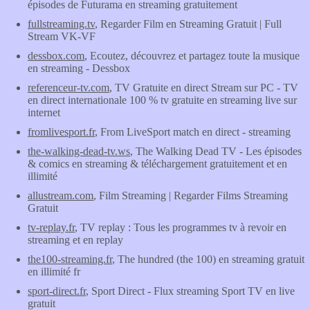
épisodes de Futurama en streaming gratuitement
fullstreaming.tv
, Regarder Film en Streaming Gratuit | Full
Stream VK-VF
dessbox.com
, Ecoutez, découvrez et partagez toute la musique
en streaming - Dessbox
referenceur-tv.com
, TV Gratuite en direct Stream sur PC - TV
en direct internationale 100 % tv gratuite en streaming live sur
internet
fromlivesport.fr
, From LiveSport match en direct - streaming
the-walking-dead-tv.ws
, The Walking Dead TV - Les épisodes
& comics en streaming & téléchargement gratuitement et en
illimité
allustream.com
, Film Streaming | Regarder Films Streaming
Gratuit
tv-replay.fr
, TV replay : Tous les programmes tv à revoir en
streaming et en replay
the100-streaming.fr
, The hundred (the 100) en streaming gratuit
en illimité fr
sport-direct.fr
, Sport Direct - Flux streaming Sport TV en live
gratuit