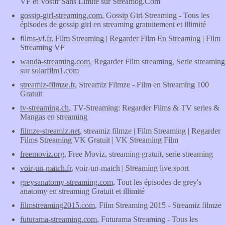
VF et Vostfr Sans Limite sur Streamog.Com
gossip-girl-streaming.com
, Gossip Girl Streaming - Tous les
épisodes de gossip girl en streaming gratuitement et illimité
films-vf.fr
, Film Streaming | Regarder Film En Streaming | Film
Streaming VF
wanda-streaming.com
, Regarder Film streaming, Serie streaming
sur solarfilm1.com
streamiz-filmze.fr
, Streamiz Filmze - Film en Streaming 100
Gratuit
tv-streaming.ch
, TV-Streaming: Regarder Films & TV series &
Mangas en streaming
filmze-streamiz.net
, streamiz filmze | Film Streaming | Regarder
Films Streaming VK Gratuit | VK Streaming Film
freemoviz.org
, Free Moviz, streaming gratuit, serie streaming
voir-un-match.fr
, voir-un-match | Streaming live sport
greysanatomy-streaming.com
, Tout les épisodes de grey's
anatomy en streaming Gratuit et illimité
filmstreaming2015.com
, Film Streaming 2015 - Streamiz filmze
futurama-streaming.com
, Futurama Streaming - Tous les