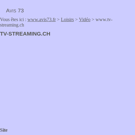
Avis 73
Vous êtes ici :
www.avis73.fr
>
Loisirs
>
Vidéo
> www.tv-
streaming.ch
TV-STREAMING.CH
Site