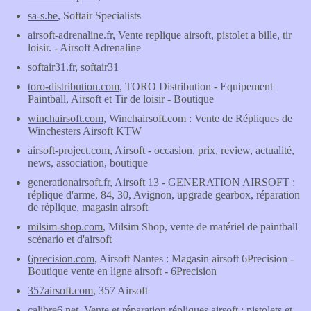
sa-s.be
, Softair Specialists
airsoft-adrenaline.fr
, Vente replique airsoft, pistolet a bille, tir
loisir. - Airsoft Adrenaline
softair31.fr
, softair31
toro-distribution.com
, TORO Distribution - Equipement
Paintball, Airsoft et Tir de loisir - Boutique
winchairsoft.com
, Winchairsoft.com : Vente de Répliques de
Winchesters Airsoft KTW
airsoft-project.com
, Airsoft - occasion, prix, review, actualité,
news, association, boutique
generationairsoft.fr
, Airsoft 13 - GENERATION AIRSOFT :
réplique d'arme, 84, 30, Avignon, upgrade gearbox, réparation
de réplique, magasin airsoft
milsim-shop.com
, Milsim Shop, vente de matériel de paintball
scénario et d'airsoft
6precision.com
, Airsoft Nantes : Magasin airsoft 6Precision -
Boutique vente en ligne airsoft - 6Precision
357airsoft.com
, 357 Airsoft
calibre6.net
, Vente et réparation répliques airsoft : pistolets et