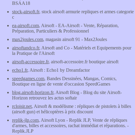
BSAA18
stock-airsoft.fr
, stock airsoft armurie repliques et armes categorie
c
ea-airsoft.com
, Airsoft - EA-Airsoft - Vente, Réparation,
Préparation, Particuliers & Professionnel
max2joules.com
, magasin airsoft 91 - Max2Joules
airsoftandco.fr
, Airsoft and Co - Matériels et Equipements pour
la Pratique de l'Airsoft
airsoft-accessoire.fr
, airsoft-accessoire.fr boutique airsoft
echo1.fr
, Airsoft : Echo1 by Dreamfactor
speedgames.com
, Bandes Dessinées, Mangas, Comics,
Boutique en ligne de vente d'occasion SpeedGames
blog.airsoft-horizon.fr
, Airsoft Blog - Blog du site Airsoft-
Horizon retrouvez les actus softair
rcloisir.net
, Airsoft & modélisme : répliques de pistolets à billes
(airsoft gun) et hélicoptères à prix discount
replik-jlp.com
, Airsoft Lyon - Replik JLP, Vente de répliques
d'armes, billes et accessoires, rachat immédiat et réparations. -
Replik.JLP