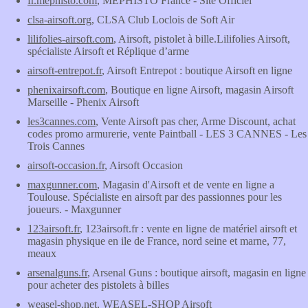
fr.mephisto.com
, MEPHISTO France - Site Officiel
clsa-airsoft.org
, CLSA Club Loclois de Soft Air
lilifolies-airsoft.com
, Airsoft, pistolet à bille.Lilifolies Airsoft,
spécialiste Airsoft et Réplique d’arme
airsoft-entrepot.fr
, Airsoft Entrepot : boutique Airsoft en ligne
phenixairsoft.com
, Boutique en ligne Airsoft, magasin Airsoft
Marseille - Phenix Airsoft
les3cannes.com
, Vente Airsoft pas cher, Arme Discount, achat
codes promo armurerie, vente Paintball - LES 3 CANNES - Les
Trois Cannes
airsoft-occasion.fr
, Airsoft Occasion
maxgunner.com
, Magasin d'Airsoft et de vente en ligne a
Toulouse. Spécialiste en airsoft par des passionnes pour les
joueurs. - Maxgunner
123airsoft.fr
, 123airsoft.fr : vente en ligne de matériel airsoft et
magasin physique en ile de France, nord seine et marne, 77,
meaux
arsenalguns.fr
, Arsenal Guns : boutique airsoft, magasin en ligne
pour acheter des pistolets à billes
weasel-shop.net
, WEASEL-SHOP Airsoft