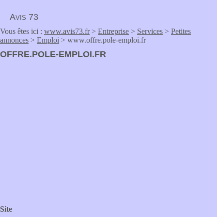
Avis 73
Vous êtes ici :
www.avis73.fr
>
Entreprise
>
Services
>
Petites
annonces
>
Emploi
> www.offre.pole-emploi.fr
OFFRE.POLE-EMPLOI.FR
Site