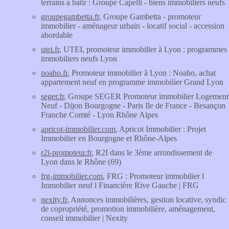
terrains a batir : Groupe Capelli - biens immobiliers neufs
groupegambetta.fr
, Groupe Gambetta - promoteur
immobilier - aménageur urbain - locatif social - accession
abordable
utei.fr
, UTEI, promoteur immobilier à Lyon : programmes
immobiliers neufs Lyon
noaho.fr
, Promoteur immobilier à Lyon : Noaho, achat
appartement neuf en programme immobilier Grand Lyon
seger.fr
, Groupe SEGER Promoteur immobilier Logement
Neuf - Dijon Bourgogne - Paris Ile de France - Besançon
Franche Comté - Lyon Rhône Alpes
apricot-immobilier.com
, Apricot Immobilier : Projet
Immobilier en Bourgogne et Rhône-Alpes
r2i-promoteur.fr
, R2I dans le 3ème arrondissement de
Lyon dans le Rhône (69)
frg-immobilier.com
, FRG : Promoteur immobilier l
Immobilier neuf l Financière Rive Gauche | FRG
nexity.fr
, Annonces immobilières, gestion locative, syndic
de copropriété, promotion immobilière, aménagement,
conseil immobilier | Nexity