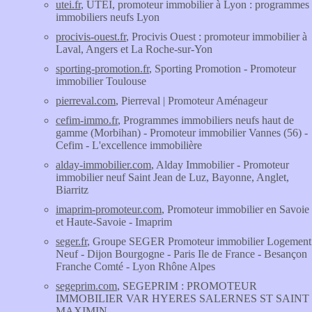
utei.fr
, UTEI, promoteur immobilier à Lyon : programmes
immobiliers neufs Lyon
procivis-ouest.fr
, Procivis Ouest : promoteur immobilier à
Laval, Angers et La Roche-sur-Yon
sporting-promotion.fr
, Sporting Promotion - Promoteur
immobilier Toulouse
pierreval.com
, Pierreval | Promoteur Aménageur
cefim-immo.fr
, Programmes immobiliers neufs haut de
gamme (Morbihan) - Promoteur immobilier Vannes (56) -
Cefim - L'excellence immobilière
alday-immobilier.com
, Alday Immobilier - Promoteur
immobilier neuf Saint Jean de Luz, Bayonne, Anglet,
Biarritz
imaprim-promoteur.com
, Promoteur immobilier en Savoie
et Haute-Savoie - Imaprim
seger.fr
, Groupe SEGER Promoteur immobilier Logement
Neuf - Dijon Bourgogne - Paris Ile de France - Besançon
Franche Comté - Lyon Rhône Alpes
segeprim.com
, SEGEPRIM : PROMOTEUR
IMMOBILIER VAR HYERES SALERNES ST SAINT
MAXIMIN