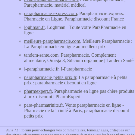
Parapharmacie, matériel médical
parapharmacie-express.com
, Parapharmacie-express:
Pharmacie en Ligne, Parapharmacie discount France
loghman.fr
, Loghman - Toute votre ParaPharmacie en
ligne
meilleure-parapharmacie.com
, Meilleure Parapharmacie :
La Parapharmacie en ligne au meilleur prix
tandem-sante.com
, Parapharmacie, Complement
alimentaire, Omega 3, Silicium organique | Tandem Santé
i-parapharmacie.fr
, I-Parapharmacie
parapharmacie-petits-prix.fr
, La parapharmacie à petits
prix : parapharmacie discount en ligne
pharmexpert.fr
, Parapharmacie en ligne pas chère produits
à prix discount | PharmExpert
para-pharmatrinite.fr
, Vente parapharmacie en ligne -
Pharmacie de la Trinité à Paris, parapharmacie discount
petits prix
Avis 73 : forum pour échanger vos commentaires, témoignages, critiques sur
des sites web comme parapharmacie-chezmoi.fr, mais aussi les bons plans, code