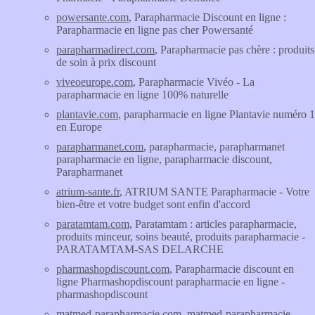
powersante.com
, Parapharmacie Discount en ligne :
Parapharmacie en ligne pas cher Powersanté
parapharmadirect.com
, Parapharmacie pas chère : produits
de soin à prix discount
viveoeurope.com
, Parapharmacie Vivéo - La
parapharmacie en ligne 100% naturelle
plantavie.com
, parapharmacie en ligne Plantavie numéro 1
en Europe
parapharmanet.com
, parapharmacie, parapharmanet
parapharmacie en ligne, parapharmacie discount,
Parapharmanet
atrium-sante.fr
, ATRIUM SANTE Parapharmacie - Votre
bien-être et votre budget sont enfin d'accord
paratamtam.com
, Paratamtam : articles parapharmacie,
produits minceur, soins beauté, produits parapharmacie -
PARATAMTAM-SAS DELARCHE
pharmashopdiscount.com
, Parapharmacie discount en
ligne Pharmashopdiscount parapharmacie en ligne -
pharmashopdiscount
matmed-parapharmacie.com
, matmed-parapharmacie,