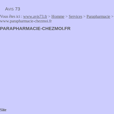
Avis 73
Vous êtes ici :
www.avis73.fr
>
Homme
>
Services
>
Parapharmacie
>
www.parapharmacie-chezmoi.fr
PARAPHARMACIE-CHEZMOI.FR
Site