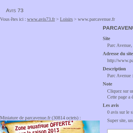
Avis 73
Vous êtes ici :
www.avis73.fr
>
Loisirs
> www.parcavenue.fr
PARCAVEN
Site
Parc Avenue, 
Adresse du sit
http://www.p
Description
Parc Avenue :
Note
Cliquez sur un
Cette page a 
Les avis
0 avis sur le s
Miniature de parcavenue.fr (30814 octets) :
Super site, un