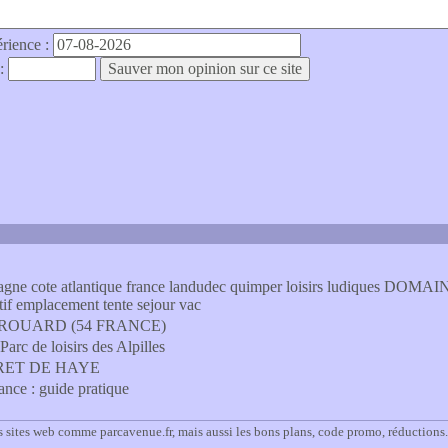
érience :
 :
 bretagne cote atlantique france landudec quimper loisirs ludiques DOM
 emplacement tente sejour vac
 FROUARD (54 FRANCE)
arc de loisirs des Alpilles
ORET DE HAYE
rance : guide pratique
s sites web comme parcavenue.fr, mais aussi les bons plans, code promo, réductions