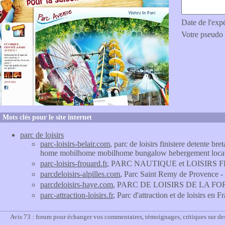
Date de l'exp
Votre pseudo
Mots clés pour le site internet
parc de loisirs
parc-loisirs-belair.com
, parc de loisirs finistere detente
home mobilhome mobilhome bungalow hebergement locatif
parc-loisirs-frouard.fr
, PARC NAUTIQUE et LOISIRS
parcdeloisirs-alpilles.com
, Parc Saint Remy de Provence - P
parcdeloisirs-haye.com
, PARC DE LOISIRS DE LA F
parc-attraction-loisirs.fr
, Parc d'attraction et de loisirs en F
Avis 73 : forum pour échanger vos commentaires, témoignages, critiques sur de