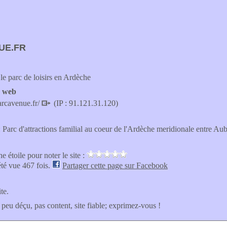
UE.FR
le parc de loisirs en Ardèche
e web
arcavenue.fr/
(IP : 91.121.31.120)
 Parc d'attractions familial au coeur de l'Ardèche meridionale entre A
e étoile pour noter le site :
été vue 467 fois.
Partager cette page sur Facebook
ite.
 peu déçu, pas content, site fiable; exprimez-vous !