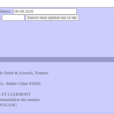
érience :
 :
tude Oudot & Associés, Notaires
 - Maître Céline PARIS
LQUE ET CLERMONT
ecommandation des notaires
A-FOGANG