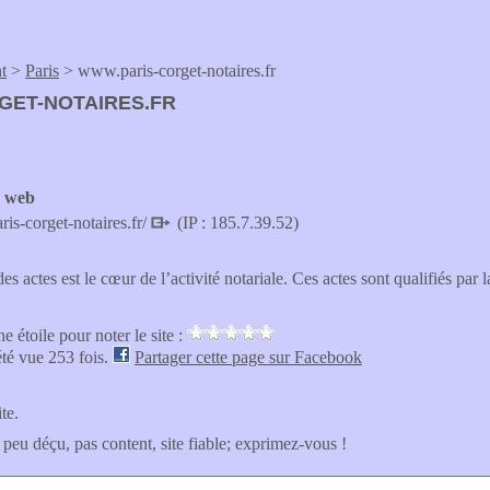
t
>
Paris
> www.paris-corget-notaires.fr
GET-NOTAIRES.FR
e web
ris-corget-notaires.fr/
(IP : 185.7.39.52)
es actes est le cœur de l’activité notariale. Ces actes sont qualifiés par 
e étoile pour noter le site :
été vue 253 fois.
Partager cette page sur Facebook
ite.
 peu déçu, pas content, site fiable; exprimez-vous !