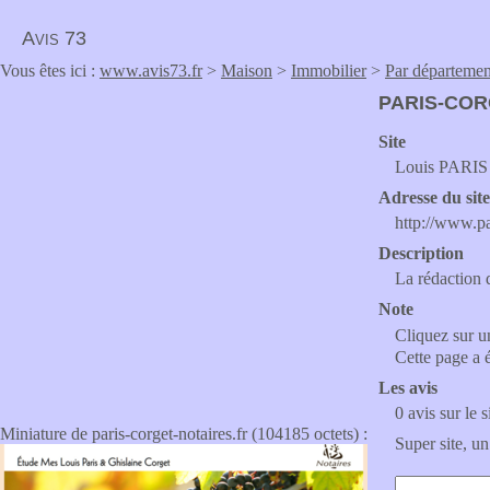
Avis 73
Vous êtes ici :
www.avis73.fr
>
Maison
>
Immobilier
>
Par départemen
PARIS-COR
Site
Louis PARIS
Adresse du sit
http://www.pa
Description
La rédaction d
Note
Cliquez sur un
Cette page a 
Les avis
0 avis sur le s
Miniature de paris-corget-notaires.fr (104185 octets) :
Super site, un