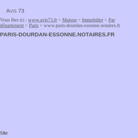
Avis 73
Vous êtes ici :
www.avis73.fr
>
Maison
>
Immobilier
>
Par
département
>
Paris
> www.paris-dourdan-essonne.notaires.fr
PARIS-DOURDAN-ESSONNE.NOTAIRES.FR
Site