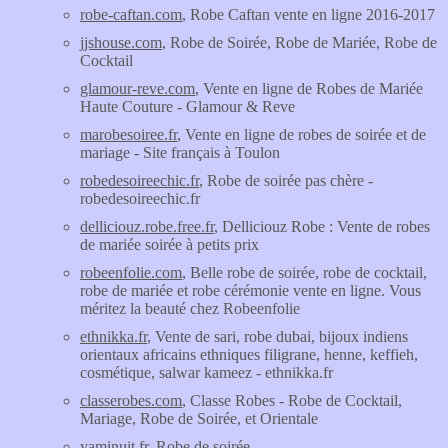
robe-caftan.com
, Robe Caftan vente en ligne 2016-2017
jjshouse.com
, Robe de Soirée, Robe de Mariée, Robe de
Cocktail
glamour-reve.com
, Vente en ligne de Robes de Mariée
Haute Couture - Glamour & Reve
marobesoiree.fr
, Vente en ligne de robes de soirée et de
mariage - Site français à Toulon
robedesoireechic.fr
, Robe de soirée pas chère -
robedesoireechic.fr
delliciouz.robe.free.fr
, Delliciouz Robe : Vente de robes
de mariée soirée à petits prix
robeenfolie.com
, Belle robe de soirée, robe de cocktail,
robe de mariée et robe cérémonie vente en ligne. Vous
méritez la beauté chez Robeenfolie
ethnikka.fr
, Vente de sari, robe dubai, bijoux indiens
orientaux africains ethniques filigrane, henne, keffieh,
cosmétique, salwar kameez - ethnikka.fr
classerobes.com
, Classe Robes - Robe de Cocktail,
Mariage, Robe de Soirée, et Orientale
yaminuit.fr
, Robe de soirée