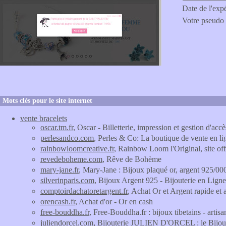
Date de l'exp
Votre pseudo
Mots clés pour le site internet
vente bracelets
oscar.tm.fr
, Oscar - Billetterie, impression et gestion d'accè
perlesandco.com
, Perles & Co: La boutique de vente en lig
rainbowloomcreative.fr
, Rainbow Loom l'Original, site off
revedeboheme.com
, Rêve de Bohème
mary-jane.fr
, Mary-Jane : Bijoux plaqué or, argent 925/000
silverinparis.com
, Bijoux Argent 925 - Bijouterie en Ligne 
comptoirdachatoretargent.fr
, Achat Or et Argent rapide et 
orencash.fr
, Achat d'or - Or en cash
free-bouddha.fr
, Free-Bouddha.fr : bijoux tibetains - artisa
juliendorcel.com
, Bijouterie JULIEN D'ORCEL : le Bijouti