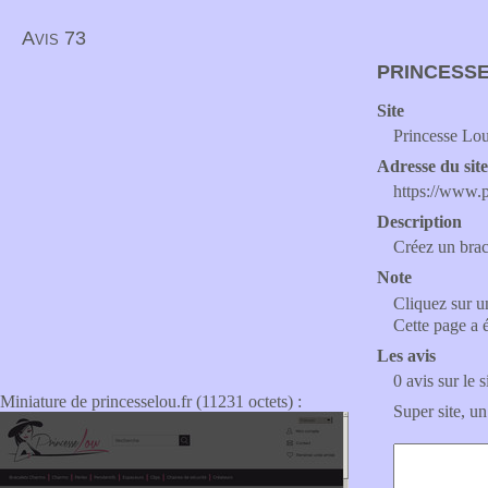
Avis 73
PRINCESS
Site
Princesse Lo
Adresse du sit
https://www.p
Description
Créez un brac
Note
Cliquez sur un
Cette page a 
Les avis
0 avis sur le s
Miniature de princesselou.fr (11231 octets) :
Super site, un