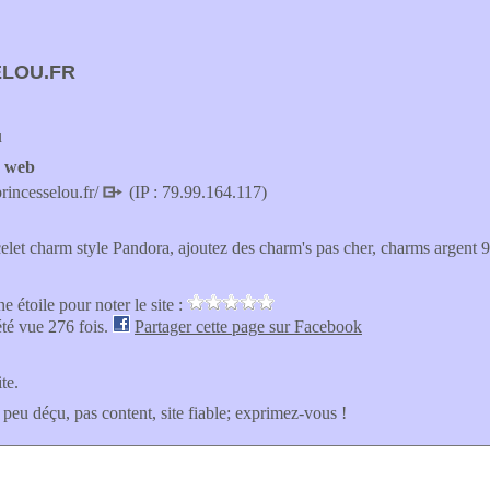
ELOU.FR
u
e web
rincesselou.fr/
(IP : 79.99.164.117)
elet charm style Pandora, ajoutez des charm's pas cher, charms argent
e étoile pour noter le site :
été vue 276 fois.
Partager cette page sur Facebook
ite.
 peu déçu, pas content, site fiable; exprimez-vous !