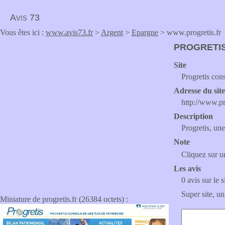
Avis 73
Vous êtes ici :
www.avis73.fr
>
Argent
>
Epargne
> www.progretis.fr
PROGRETIS
Site
Progretis con
Adresse du sit
http://www.pr
Description
Progretis, un
Note
Cliquez sur un
Les avis
0 avis sur le s
Super site, un
Miniature de progretis.fr (26384 octets) :