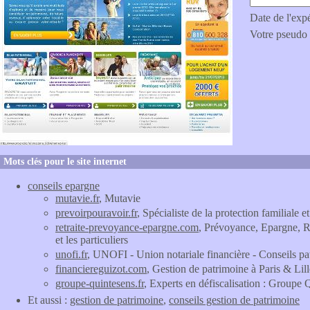
Date de l'exp
Votre pseudo
Mots clés pour le site internet
conseils epargne
mutavie.fr
, Mutavie
prevoirpouravoir.fr
, Spécialiste de la protection familiale e
retraite-prevoyance-epargne.com
, Prévoyance, Epargne, Re
et les particuliers
unofi.fr
, UNOFI - Union notariale financière - Conseils pa
financiereguizot.com
, Gestion de patrimoine à Paris & Li
groupe-quintesens.fr
, Experts en défiscalisation : Groupe 
Et aussi :
gestion de patrimoine
,
conseils gestion de patrimoine