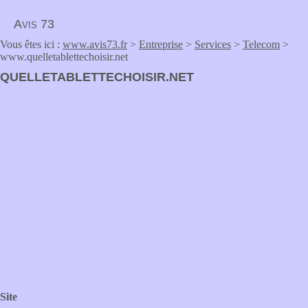
Avis 73
Vous êtes ici :
www.avis73.fr
>
Entreprise
>
Services
>
Telecom
>
www.quelletablettechoisir.net
QUELLETABLETTECHOISIR.NET
Site