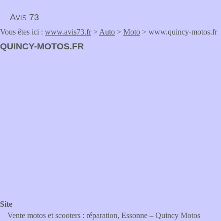
Avis 73
Vous êtes ici :
www.avis73.fr
>
Auto
>
Moto
> www.quincy-motos.fr
QUINCY-MOTOS.FR
Site
Vente motos et scooters : réparation, Essonne – Quincy Motos