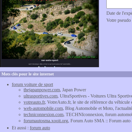
Date de l'exp
Votre pseudo
Mots clés pour le site internet
forum voiture de sport
thejapanpower.com
, Japan Power
ultrasportives.com
, UltraSportives - Voitures Ultra Sportiv
votreauto.fr
, VotreAuto.fr, le site de référence du véhicul
web-automobile.com
, Blog Automobile et Moto, l'actualit
techniconnexion.com
, TECHNIconnexion, forum automob
forumautosma.xooit.org
, Forum Auto SMA :: Forum auto a
Et aussi :
forum auto