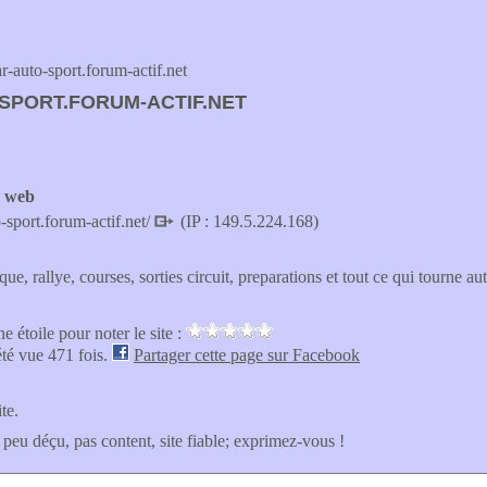
auto-sport.forum-actif.net
SPORT.FORUM-ACTIF.NET
e web
o-sport.forum-actif.net/
(IP : 149.5.224.168)
ue, rallye, courses, sorties circuit, preparations et tout ce qui tourne au
e étoile pour noter le site :
été vue 471 fois.
Partager cette page sur Facebook
ite.
 peu déçu, pas content, site fiable; exprimez-vous !