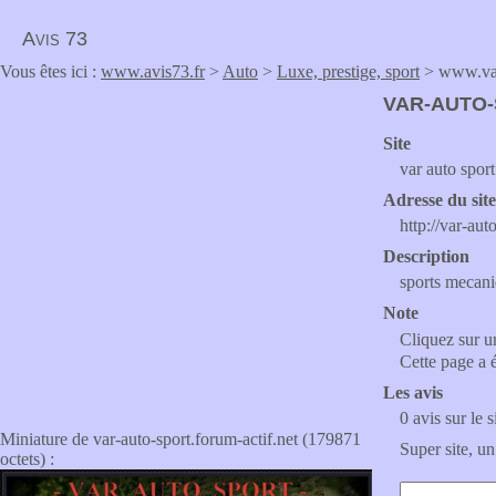
Avis 73
Vous êtes ici :
www.avis73.fr
>
Auto
>
Luxe, prestige, sport
> www.var-
VAR-AUTO-
Site
var auto sport
Adresse du sit
http://var-aut
Description
sports mecaniq
Note
Cliquez sur un
Cette page a 
Les avis
0 avis sur le s
Miniature de var-auto-sport.forum-actif.net (179871
Super site, un
octets) :