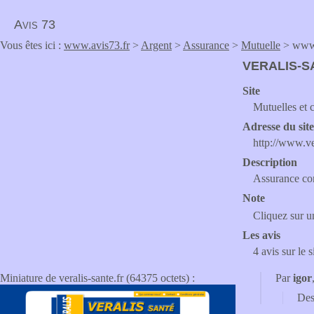
Avis 73
Vous êtes ici :
www.avis73.fr
>
Argent
>
Assurance
>
Mutuelle
> www.v
VERALIS-S
Site
Mutuelles et 
Adresse du sit
http://www.ve
Description
Assurance com
Note
Cliquez sur un
Les avis
4 avis sur le 
Miniature de veralis-sante.fr (64375 octets) :
Par
igor
Des