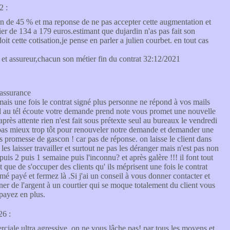
2 :
ion de 45 % et ma reponse de ne pas accepter cette augmentation et
er de 134 a 179 euros.estimant que dujardin n'as pas fait son
oit cette cotisation,je pense en parler a julien courbet. en tout cas
r et assureur,chacun son métier fin du contrat 32:12/2021
 assurance
 mais une fois le contrat signé plus personne ne répond à vos mails
nd au tél écoute votre demande prend note vous promet une nouvelle
près attente rien n'est fait sous prétexte seul au bureaux le vendredi
st pas mieux trop tôt pour renouveler notre demande et demander une
 promesse de gascon ! car pas de réponse. on laisse le client dans
les laisser travailler et surtout ne pas les déranger mais n'est pas non
is 2 puis 1 semaine puis l'inconnu? et après galère !!! il font tout
 que de s'occuper des clients qu' ils méprisent une fois le contrat
é payé et fermez là .Si j'ai un conseil à vous donner contacter et
ner de l'argent à un courtier qui se moque totalement du client vous
payez en plus.
26 :
rciale ultra agressive, on ne vous lâche pas! par tous les moyens et