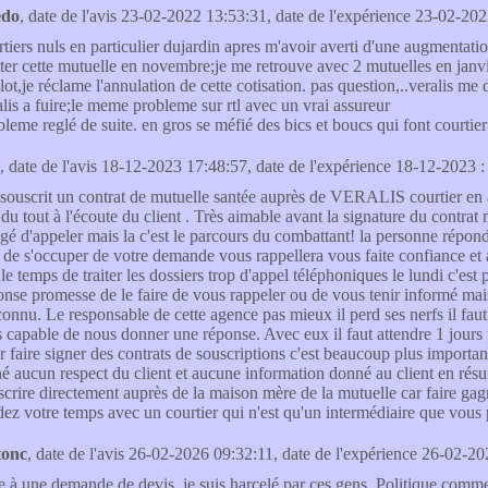
edo
, date de l'avis 23-02-2022 13:53:31, date de l'expérience 23-02-202
rtiers nuls en particulier dujardin apres m'avoir averti d'une augmentat
tter cette mutuelle en novembre;je me retrouve avec 2 mutuelles en janvi
ot,je réclame l'annulation de cette cotisation. pas question,..veralis me d
alis a fuire;le meme probleme sur rtl avec un vrai assureur
bleme reglé de suite. en gros se méfié des bics et boucs qui font courtie
, date de l'avis 18-12-2023 17:48:57, date de l'expérience 18-12-2023 :
i souscrit un contrat de mutuelle santée auprès de VERALIS courtier en
 du tout à l'écoute du client . Très aimable avant la signature du contrat
igé d'appeler mais la c'est le parcours du combattant! la personne répo
s de s'occuper de votre demande vous rappellera vous faite confiance et a
 le temps de traiter les dossiers trop d'appel téléphoniques le lundi c'e
onse promesse de le faire de vous rappeler ou de vous tenir informé mais
connu. Le responsable de cette agence pas mieux il perd ses nerfs il faut 
s capable de nous donner une réponse. Avec eux il faut attendre 1 jours pu
r faire signer des contrats de souscriptions c'est beaucoup plus important
né aucun respect du client et aucune information donné au client en résum
scrire directement auprès de la maison mère de la mutuelle car faire gag
dez votre temps avec un courtier qui n'est qu'un intermédiaire que vous 
tonc
, date de l'avis 26-02-2026 09:32:11, date de l'expérience 26-02-20
te à une demande de devis, je suis harcelé par ces gens. Politique comme