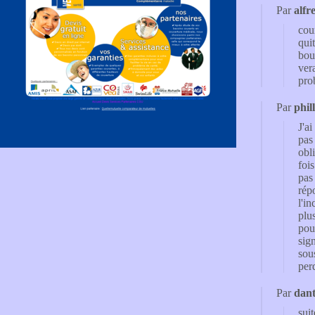
Par
alfr
cou
qui
boul
ver
pro
Par
phill
J'a
pas
obl
foi
pas
rép
l'in
plu
pou
sig
sou
per
Par
dan
sui