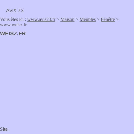
Avis 73
Vous êtes ici :
www.avis73.fr
>
Maison
>
Meubles
>
Fenêtre
>
www.weisz.fr
WEISZ.FR
Site