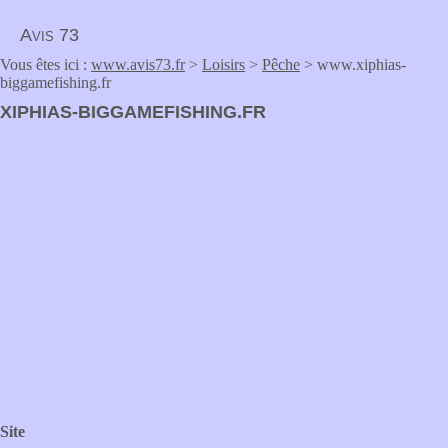
Avis 73
Vous êtes ici :
www.avis73.fr
>
Loisirs
>
Pêche
> www.xiphias-
biggamefishing.fr
XIPHIAS-BIGGAMEFISHING.FR
Site