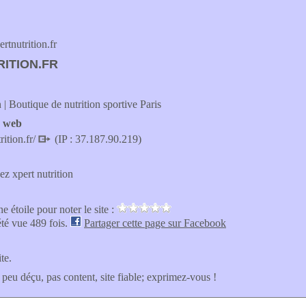
tnutrition.fr
ITION.FR
n | Boutique de nutrition sportive Paris
e web
rition.fr/
(IP : 37.187.90.219)
z xpert nutrition
e étoile pour noter le site :
été vue 489 fois.
Partager cette page sur Facebook
ite.
 peu déçu, pas content, site fiable; exprimez-vous !