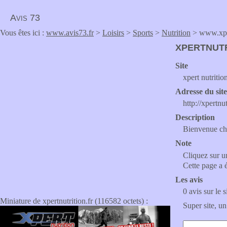
Avis 73
Vous êtes ici :
www.avis73.fr
>
Loisirs
>
Sports
>
Nutrition
> www.xper
XPERTNUTR
Site
xpert nutritio
Adresse du sit
http://xpertnut
Description
Bienvenue che
Note
Cliquez sur un
Cette page a 
Les avis
0 avis sur le s
Miniature de xpertnutrition.fr (116582 octets) :
Super site, un