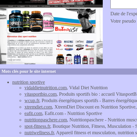
Date de l'exp
Votre pseudo
Mots clés pour le site internet
nutrition sportive
vidaldietnutrition.com
, Vidal Diet Nutrition
vitasportbio.com
, Produits sportifs bio : accueil VitasportB
wcup.fr
, Produits énergétiques sportifs - Barres énergétiqu
xtremdiet.com
, XtremDiet Discount en Nutrition Sportive,
eafit.com
, Eafit.com - Nutrition Sportive
nutritionpaschere.com
, Nutritionpaschere - Nutrition musc
spot-fitness.fr
, Boutique Nutrition, Fitness, Musculation - S
nutriwellness.fr
, Appareil fitness et musculation, nutrition