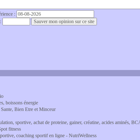
érience :
 :
io
es, boissons énergie
 Sante, Bien Etre et Minceur
ulation, sportive, achat de proteine, gainer, créatine, acides aminés, B
pot fitness
 sportive, coaching sportif en ligne - NutriWellness