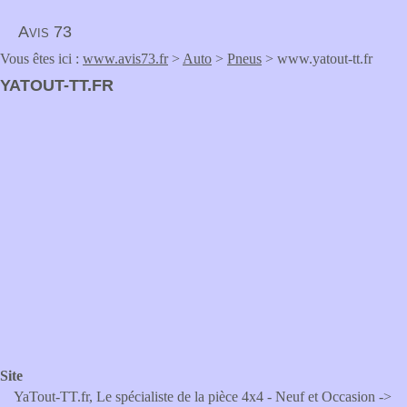
Avis 73
Vous êtes ici :
www.avis73.fr
>
Auto
>
Pneus
> www.yatout-tt.fr
YATOUT-TT.FR
Site
YaTout-TT.fr, Le spécialiste de la pièce 4x4 - Neuf et Occasion ->