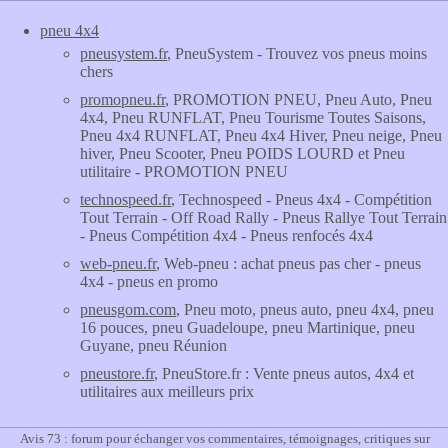
pneu 4x4
pneusystem.fr
, PneuSystem - Trouvez vos pneus moins
chers
promopneu.fr
, PROMOTION PNEU, Pneu Auto, Pneu
4x4, Pneu RUNFLAT, Pneu Tourisme Toutes Saisons,
Pneu 4x4 RUNFLAT, Pneu 4x4 Hiver, Pneu neige, Pneu
hiver, Pneu Scooter, Pneu POIDS LOURD et Pneu
utilitaire - PROMOTION PNEU
technospeed.fr
, Technospeed - Pneus 4x4 - Compétition
Tout Terrain - Off Road Rally - Pneus Rallye Tout Terrain
- Pneus Compétition 4x4 - Pneus renfocés 4x4
web-pneu.fr
, Web-pneu : achat pneus pas cher - pneus
4x4 - pneus en promo
pneusgom.com
, Pneu moto, pneus auto, pneu 4x4, pneu
16 pouces, pneu Guadeloupe, pneu Martinique, pneu
Guyane, pneu Réunion
pneustore.fr
, PneuStore.fr : Vente pneus autos, 4x4 et
utilitaires aux meilleurs prix
Avis 73 : forum pour échanger vos commentaires, témoignages, critiques sur