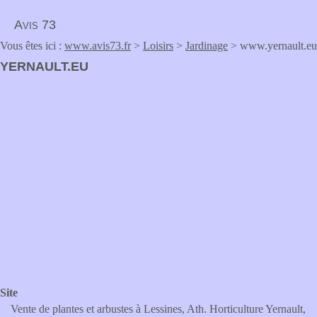
Avis 73
Vous êtes ici :
www.avis73.fr
>
Loisirs
>
Jardinage
> www.yernault.eu
YERNAULT.EU
Site
Vente de plantes et arbustes à Lessines, Ath. Horticulture Yernault,