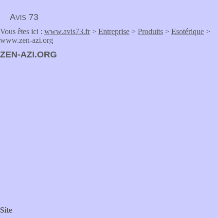
Avis 73
Vous êtes ici :
www.avis73.fr
>
Entreprise
>
Produits
>
Esotérique
>
www.zen-azi.org
ZEN-AZI.ORG
Site