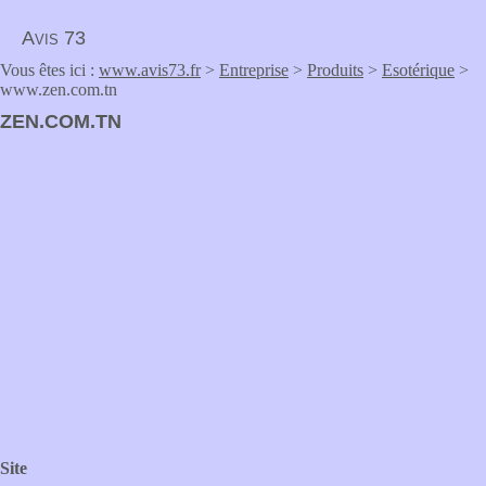
Avis 73
Vous êtes ici :
www.avis73.fr
>
Entreprise
>
Produits
>
Esotérique
>
www.zen.com.tn
ZEN.COM.TN
Site