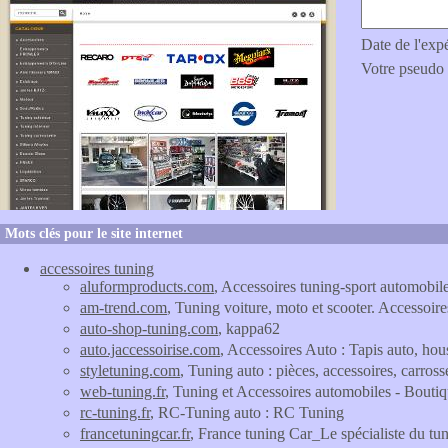
Date de l'exp
Votre pseudo
Mots clés pour le site internet
accessoires tuning
aluformproducts.com
, Accessoires tuning-sport automob
am-trend.com
, Tuning voiture, moto et scooter. Accessoi
auto-shop-tuning.com
, kappa62
auto.jaccessoirise.com
, Accessoires Auto : Tapis auto, hous
styletuning.com
, Tuning auto : pièces, accessoires, carross
web-tuning.fr
, Tuning et Accessoires automobiles - Bout
rc-tuning.fr
, RC-Tuning auto : RC Tuning
francetuningcar.fr
, France tuning Car_Le spécialiste du t