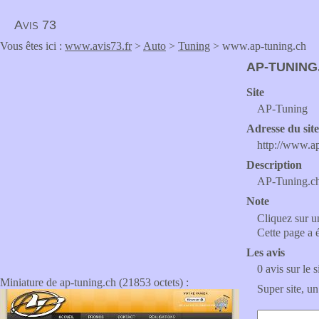
Avis 73
Vous êtes ici :
www.avis73.fr
>
Auto
>
Tuning
> www.ap-tuning.ch
AP-TUNING
Site
AP-Tuning
Adresse du sit
http://www.a
Description
AP-Tuning.ch: 
Note
Cliquez sur un
Cette page a 
Les avis
0 avis sur le s
Miniature de ap-tuning.ch (21853 octets) :
Super site, un