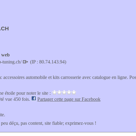
.CH
e web
p-tuning.ch/
(IP : 80.74.143.94)
accessoires automobile et kits carrosserie avec catalogue en ligne. Pose
e étoile pour noter le site :
été vue 450 fois.
Partager cette page sur Facebook
ite.
 peu déçu, pas content, site fiable; exprimez-vous !