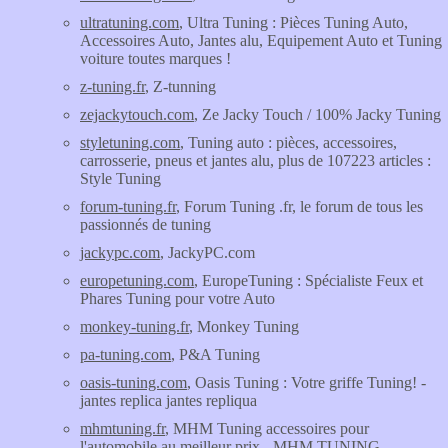
ultratuning.com
, Ultra Tuning : Pièces Tuning Auto,
Accessoires Auto, Jantes alu, Equipement Auto et Tuning
voiture toutes marques !
z-tuning.fr
, Z-tunning
zejackytouch.com
, Ze Jacky Touch / 100% Jacky Tuning
styletuning.com
, Tuning auto : pièces, accessoires,
carrosserie, pneus et jantes alu, plus de 107223 articles :
Style Tuning
forum-tuning.fr
, Forum Tuning .fr, le forum de tous les
passionnés de tuning
jackypc.com
, JackyPC.com
europetuning.com
, EuropeTuning : Spécialiste Feux et
Phares Tuning pour votre Auto
monkey-tuning.fr
, Monkey Tuning
pa-tuning.com
, P&A Tuning
oasis-tuning.com
, Oasis Tuning : Votre griffe Tuning! -
jantes replica jantes repliqua
mhmtuning.fr
, MHM Tuning accessoires pour
l'automobile au meilleur prix - MHM TUNING