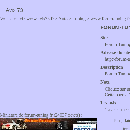
Avis 73
Vous êtes ici :
www.avis73.fr
>
Auto
>
Tuning
> www.forum-tuning.fr
FORUM-TUN
Site
Forum Tuning 
Adresse du sit
http://forum-t
Description
Forum Tuning 
Note
Cliquez sur un
Cette page a 
Les avis
1 avis sur le 
Miniature de forum-tuning.fr (24037 octets) :
Par
, da
tre