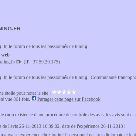
ING.FR
.fr, le forum de tous les passionnés de tuning
e web
uning.fr/
(IP : 37.59.29.175)
.fr, le forum de tous les passionnés de tuning : Communauté francoph
e étoile pour noter le site :
été vue 861 fois.
Partager cette page sur Facebook
site (non existence d'une procédure de contrôle des avis, les avis sont c
te de l'avis 26-11-2013 16:39:02, date de l'expérience 26-11-2013 :
s mauvaise experience chez tuning.fr personnel pas tres diplomate et len