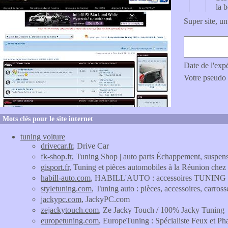
la 
Super site, un
Date de l'exp
Votre pseudo
Mots clés pour le site internet
tuning voiture
drivecar.fr
, Drive Car
fk-shop.fr
, Tuning Shop | auto parts Échappement, suspe
gisport.fr
, Tuning et pièces automobiles à la Réunion chez
habill-auto.com
, HABILL'AUTO : accessoires TUNING 4x4
styletuning.com
, Tuning auto : pièces, accessoires, carross
jackypc.com
, JackyPC.com
zejackytouch.com
, Ze Jacky Touch / 100% Jacky Tuning
europetuning.com
, EuropeTuning : Spécialiste Feux et Ph