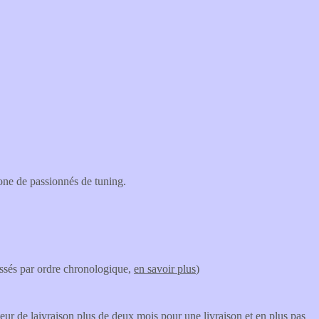
one de passionnés de tuning.
lassés par ordre chronologique,
en savoir plus
)
teur de laivraison plus de deux mois pour une livraison et en plus pas