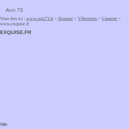
Avis 73
Vous êtes ici :
www.avis73.fr
>
Homme
>
Vêtements
>
Lingerie
>
www.exquise.fr
EXQUISE.FR
Site